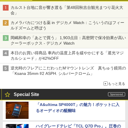
カルスト台地に音が響き渡る「第48回秋吉台観光まつり花火大
会」
カメラバカにつける薬 in デジカメ Watch：こういうのはフィー
ルドズームと呼ぼう
岡嶋和幸の「あとで買う」 1,903点目：高密閉で保冷効果が高い
クーラーボックス - デジカメ Watch
本日のお買い得商品 車内の温度上昇を緩やかにする「遮光マジ
カルシェード」が42%OFF
逆光時のフレアにこだわったMマウントレンズ 真ちゅう鏡筒の
「Ksana 35mm f/2 ASPH. シルバークローム」
もっと見る
Special Site
「A&ultima SP4000T」の魅力！ポケットに入
るオーディオの醍醐味
ハイグレードテレビ「TCL Q7D Pro」。圧巻の