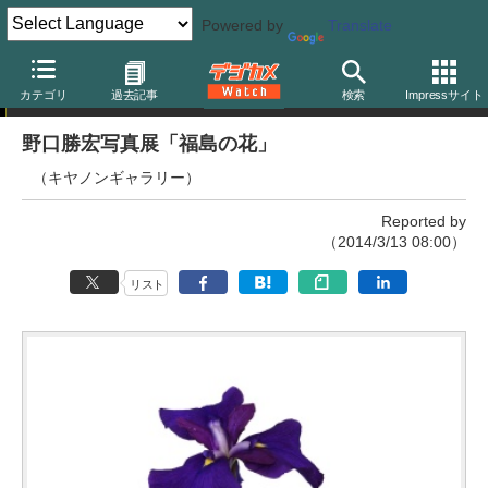
Powered by
Translate
写真展
カテゴリ
過去記事
検索
Impressサイト
野口勝宏写真展「福島の花」
（キヤノンギャラリー）
Reported by
（2014/3/13 08:00）
リスト