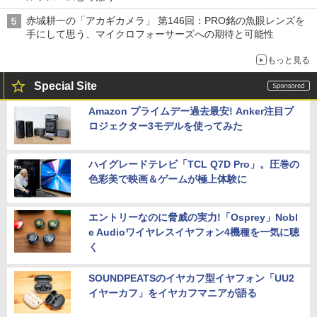
赤城耕一の「アカギカメラ」 第146回：PRO銘の魚眼レンズを
手にして思う、マイクロフォーサーズへの期待と可能性
もっと見る
Special Site
Amazon プライムデー過去最安! Anker注目プ
ロジェクター3モデルを使ってみた
ハイグレードテレビ「TCL Q7D Pro」。圧巻の
色彩美で映画＆ゲームが極上体験に
エントリーなのに脅威の実力!「Osprey」Nobl
e Audioワイヤレスイヤフォン4機種を一気に聴
く
SOUNDPEATSのイヤカフ型イヤフォン「UU2
イヤーカフ」をイヤカフマニアが語る