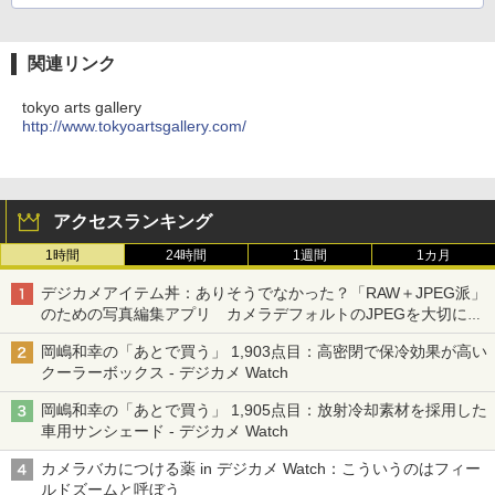
関連リンク
tokyo arts gallery
http://www.tokyoartsgallery.com/
アクセスランキング
1時間
24時間
1週間
1カ月
デジカメアイテム丼：ありそうでなかった？「RAW＋JPEG派」
のための写真編集アプリ カメラデフォルトのJPEGを大切にす
る「Filmator」
岡嶋和幸の「あとで買う」 1,903点目：高密閉で保冷効果が高い
クーラーボックス - デジカメ Watch
岡嶋和幸の「あとで買う」 1,905点目：放射冷却素材を採用した
車用サンシェード - デジカメ Watch
カメラバカにつける薬 in デジカメ Watch：こういうのはフィー
ルドズームと呼ぼう