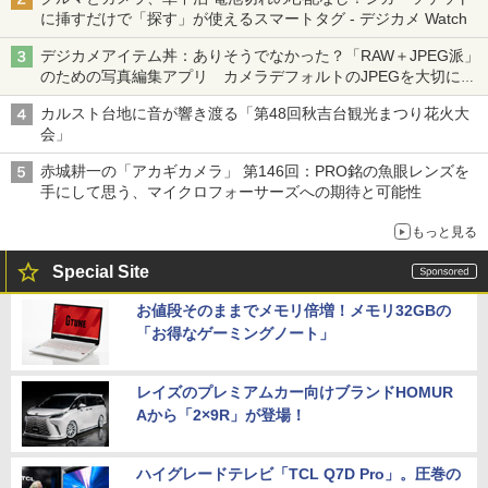
に挿すだけで「探す」が使えるスマートタグ - デジカメ Watch
デジカメアイテム丼：ありそうでなかった？「RAW＋JPEG派」
のための写真編集アプリ カメラデフォルトのJPEGを大切にす
る「Filmator」
カルスト台地に音が響き渡る「第48回秋吉台観光まつり花火大
会」
赤城耕一の「アカギカメラ」 第146回：PRO銘の魚眼レンズを
手にして思う、マイクロフォーサーズへの期待と可能性
もっと見る
Special Site
お値段そのままでメモリ倍増！メモリ32GBの
「お得なゲーミングノート」
レイズのプレミアムカー向けブランドHOMUR
Aから「2×9R」が登場！
ハイグレードテレビ「TCL Q7D Pro」。圧巻の