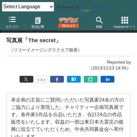
Powered by
Translate
写真展
カテゴリ
過去記事
検索
Impressサイト
写真展「The secret」
（リコーイメージングスクエア銀座）
Reported by
（2013/11/13 14:56）
リスト
本企画の主旨にご賛同いただいた写真家24名の方の
ご協力により実現した、チャリティー企画写真展で
す。各作家1作品を出品いただき、合計24点の作品
販売をいたします。収益の一部は東日本大震災の復
興に役立てていただくため、中央共同募金会へ寄付
いたします。