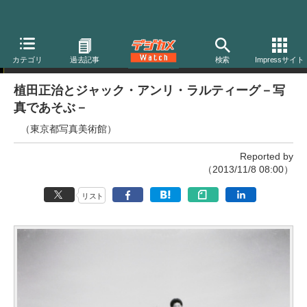
写真展
カテゴリ
過去記事
検索
Impressサイト
植田正治とジャック・アンリ・ラルティーグ－写
真であそぶ－
（東京都写真美術館）
Reported by
（2013/11/8 08:00）
リスト