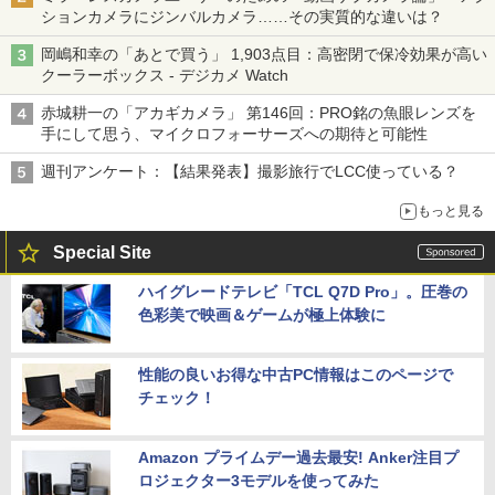
ションカメラにジンバルカメラ……その実質的な違いは？
岡嶋和幸の「あとで買う」 1,903点目：高密閉で保冷効果が高い
クーラーボックス - デジカメ Watch
赤城耕一の「アカギカメラ」 第146回：PRO銘の魚眼レンズを
手にして思う、マイクロフォーサーズへの期待と可能性
週刊アンケート：【結果発表】撮影旅行でLCC使っている？
もっと見る
Special Site
ハイグレードテレビ「TCL Q7D Pro」。圧巻の
色彩美で映画＆ゲームが極上体験に
性能の良いお得な中古PC情報はこのページで
チェック！
Amazon プライムデー過去最安! Anker注目プ
ロジェクター3モデルを使ってみた