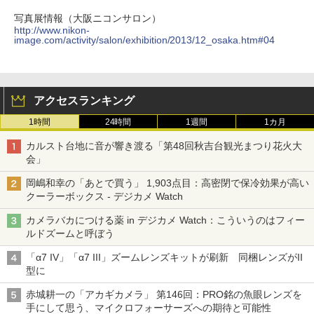
写真展情報（大阪ニコンサロン）
http://www.nikon-
image.com/activity/salon/exhibition/2013/12_osaka.htm#04
アクセスランキング
1時間
24時間
1週間
1カ月
カルスト台地に音が響き渡る「第48回秋吉台観光まつり花火大
会」
岡嶋和幸の「あとで買う」 1,903点目：高密閉で保冷効果が高い
クーラーボックス - デジカメ Watch
カメラバカにつける薬 in デジカメ Watch：こういうのはフィー
ルドズームと呼ぼう
「α7 IV」「α7 III」ズームレンズキットが刷新 同梱レンズがII
型に
赤城耕一の「アカギカメラ」 第146回：PRO銘の魚眼レンズを
手にして思う、マイクロフォーサーズへの期待と可能性