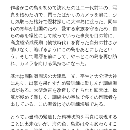
作者がこの島を初めて訪れたのは二十代前半の、写
真を始めた頃で、買ったばかりのカメラを肩に、少
し気取った格好で題材探しに大津島に渡った。同年
代の青年が祖国のため、愛する家族を守るため、自
らの命を犠牲にして散っていった事実を目の前に、
高度経済成長期（物欲時代）を育った自分の甘さが
情けなく、逃げるようにこの島をあとにしたとい
う。そして還暦を前にして、やっとこの島を再び訪
れ、カメラを向ける気持ちになった。
基地は周防灘周辺の大津島、光、平生と大分湾大神
にあり、出撃を果たすため猛訓練に勤しんだ訓練海
域がある。大型魚雷を改造して作られた回天は、操
舵が極めて難しく、訓練中の事故で多くの殉職者を
出している。この海景はその訓練海域である。
とうてい当時の緊迫した精神状態を写真に表現する
ことは出来ないが、海の色、島影は今も変わらずこ