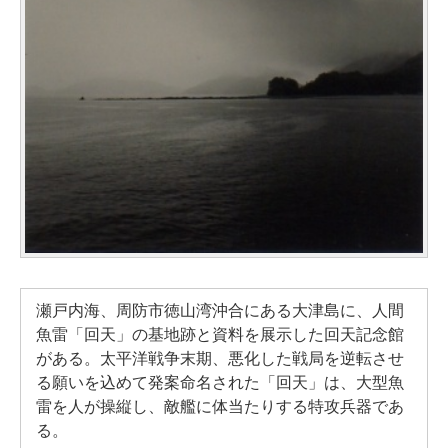
瀬戸内海、周防市徳山湾沖合にある大津島に、人間
魚雷「回天」の基地跡と資料を展示した回天記念館
がある。太平洋戦争末期、悪化した戦局を逆転させ
る願いを込めて発案命名された「回天」は、大型魚
雷を人が操縦し、敵艦に体当たりする特攻兵器であ
る。