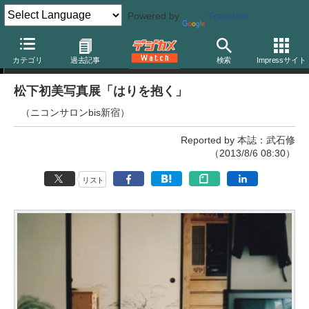
Powered by
Translate
写真展
カテゴリ
過去記事
検索
Impressサイト
松下初美写真展「はりを抱く」
（ニコンサロンbis新宿）
Reported by 本誌：武石修
（2013/8/6 08:30）
リスト