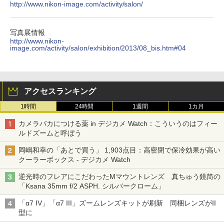
http://www.nikon-image.com/activity/salon/
写真展情報
http://www.nikon-
image.com/activity/salon/exhibition/2013/08_bis.htm#04
アクセスランキング
1時間
24時間
1週間
1カ月
カメラバカにつける薬 in デジカメ Watch：こういうのはフィー
ルドズームと呼ぼう
岡嶋和幸の「あとで買う」 1,903点目：高密閉で保冷効果が高い
クーラーボックス - デジカメ Watch
逆光時のフレアにこだわったMマウントレンズ 真ちゅう鏡筒の
「Ksana 35mm f/2 ASPH. シルバークローム」
「α7 IV」「α7 III」ズームレンズキットが刷新 同梱レンズがII
型に