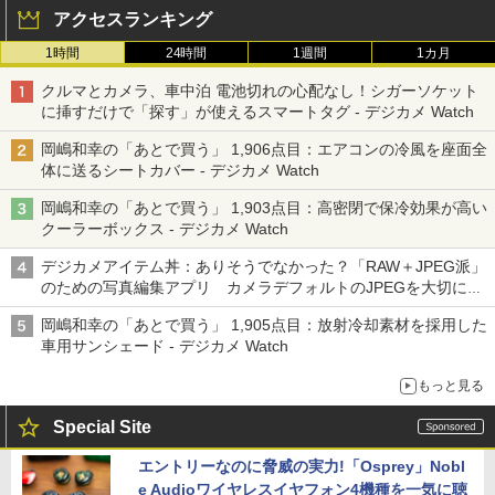
アクセスランキング
1時間
24時間
1週間
1カ月
クルマとカメラ、車中泊 電池切れの心配なし！シガーソケット
に挿すだけで「探す」が使えるスマートタグ - デジカメ Watch
岡嶋和幸の「あとで買う」 1,906点目：エアコンの冷風を座面全
体に送るシートカバー - デジカメ Watch
岡嶋和幸の「あとで買う」 1,903点目：高密閉で保冷効果が高い
クーラーボックス - デジカメ Watch
デジカメアイテム丼：ありそうでなかった？「RAW＋JPEG派」
のための写真編集アプリ カメラデフォルトのJPEGを大切にす
る「Filmator」
岡嶋和幸の「あとで買う」 1,905点目：放射冷却素材を採用した
車用サンシェード - デジカメ Watch
もっと見る
Special Site
エントリーなのに脅威の実力!「Osprey」Nobl
e Audioワイヤレスイヤフォン4機種を一気に聴