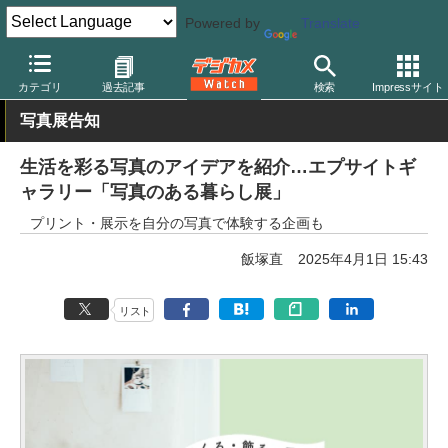
Powered by
Translate
デジカメ Watch
プリント関連
プリンター
エプソン
カテゴリ
過去記事
検索
Impressサイト
写真展告知
生活を彩る写真のアイデアを紹介…エプサイトギ
ャラリー「写真のある暮らし展」
プリント・展示を自分の写真で体験する企画も
飯塚直
2025年4月1日 15:43
リスト