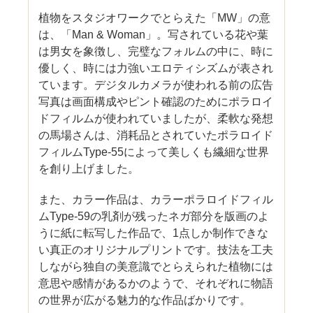
植物をスタジオワークでとらえた「MW」の意
は、「Man & Woman」。写されている花や葉
は男女を象徴し、完璧なフォルムの中に、時に
優しく、時には力強いエロティシズムが表され
ています。デジタルカメラが使われる前の広告
写真は画面構成やピント確認のためにポラロイ
ドフィルムが使われていましたが、柔軟な発想
の馬場さんは、消耗品とされていたポラロイド
フィルムType-55によって美しくも繊細な世界
を創り上げました。
また、カラー作品は、カラーポラロイドフィル
ムType-59の乳剤が残ったネガ部分を版画のよ
うに紙に転写した作品で、1点しか制作できな
い真正のオリジナルプリントです。技法を工夫
しながら独自の美意識でとらえられた植物には
意思や感情があるかのようで、それぞれに物語
の世界が広がる魅力的な作品ばかりです。