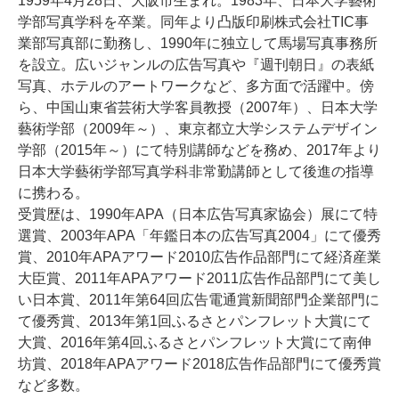
1959年4月28日、大阪市生まれ。1983年、日本大学藝術
学部写真学科を卒業。同年より凸版印刷株式会社TIC事
業部写真部に勤務し、1990年に独立して馬場写真事務所
を設立。広いジャンルの広告写真や『週刊朝日』の表紙
写真、ホテルのアートワークなど、多方面で活躍中。傍
ら、中国山東省芸術大学客員教授（2007年）、日本大学
藝術学部（2009年～）、東京都立大学システムデザイン
学部（2015年～）にて特別講師などを務め、2017年より
日本大学藝術学部写真学科非常勤講師として後進の指導
に携わる。
受賞歴は、1990年APA（日本広告写真家協会）展にて特
選賞、2003年APA「年鑑日本の広告写真2004」にて優秀
賞、2010年APAアワード2010広告作品部門にて経済産業
大臣賞、2011年APAアワード2011広告作品部門にて美し
い日本賞、2011年第64回広告電通賞新聞部門企業部門に
て優秀賞、2013年第1回ふるさとパンフレット大賞にて
大賞、2016年第4回ふるさとパンフレット大賞にて南伸
坊賞、2018年APAアワード2018広告作品部門にて優秀賞
など多数。