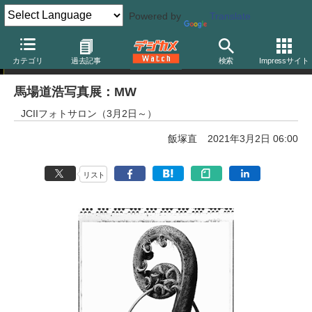
Powered by
Translate
写真展告知
カテゴリ
過去記事
検索
Impressサイト
馬場道浩写真展：MW
JCIIフォトサロン（3月2日～）
飯塚直
2021年3月2日 06:00
リスト