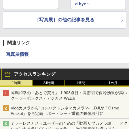
d bye～
［写真展］の他の記事を見る
関連リンク
写真展情報
アクセスランキング
1時間
24時間
1週間
1カ月
岡嶋和幸の「あとで買う」 1,903点目：高密閉で保冷効果が高い
クーラーボックス - デジカメ Watch
Vlogカメラから“コンパクトシネマカメラ”へ…DJIが「Osmo
Pocket」を再定義 ポートレート重視の映像設計に
ミラーレスカメラユーザーのための「動画サブカメラ論」 アク
ションカメラにジンバルカメラ……その実質的な違いは？