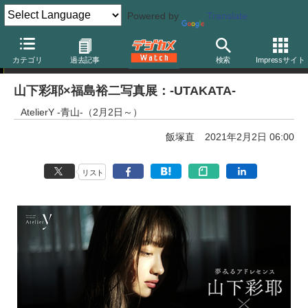
Powered by
Translate
写真展告知
カテゴリ
過去記事
検索
Impressサイト
山下彩耶×福島裕二写真展：-UTAKATA-
AtelierY -青山-（2月2日～）
飯塚直
2021年2月2日 06:00
リスト