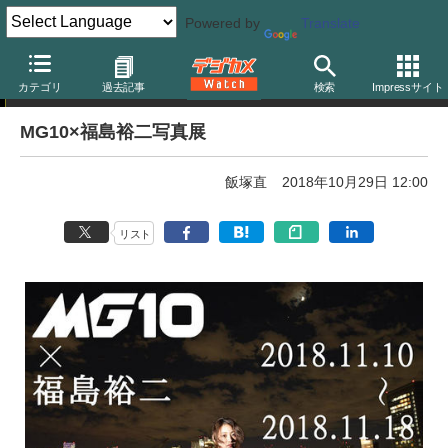
Powered by
Translate
写真展告知
カテゴリ
過去記事
検索
Impressサイト
MG10×福島裕二写真展
飯塚直
2018年10月29日 12:00
リスト