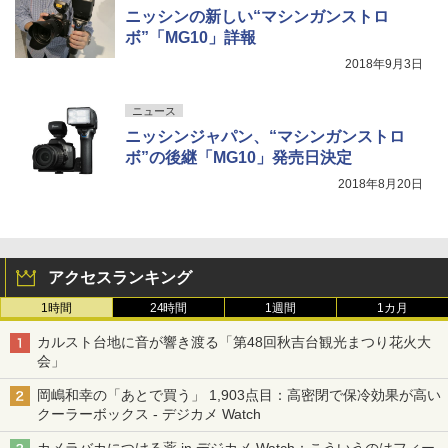
ニッシンの新しい“マシンガンストロ
ボ”「MG10」詳報
2018年9月3日
ニュース
ニッシンジャパン、“マシンガンストロ
ボ”の後継「MG10」発売日決定
2018年8月20日
アクセスランキング
1時間
24時間
1週間
1カ月
カルスト台地に音が響き渡る「第48回秋吉台観光まつり花火大
会」
岡嶋和幸の「あとで買う」 1,903点目：高密閉で保冷効果が高い
クーラーボックス - デジカメ Watch