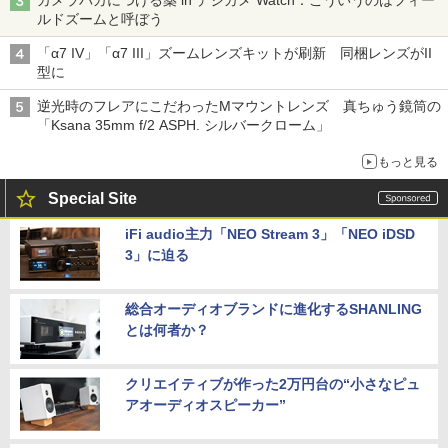
カメラバカにつける薬 in デジカメ Watch：こういうのはフィー
ルドズームと呼ぼう
「α7 IV」「α7 III」ズームレンズキットが刷新 同梱レンズがII
型に
逆光時のフレアにこだわったMマウントレンズ 真ちゅう鏡筒の
「Ksana 35mm f/2 ASPH. シルバークローム」
もっと見る
Special Site
iFi audio主力「NEO Stream 3」「NEO iDSD
3」に迫る
総合オーディオブランドに進化するSHANLING
とは何者か？
クリエイティブが作った2万円台の“小さなピュ
アオーディオスピーカー”