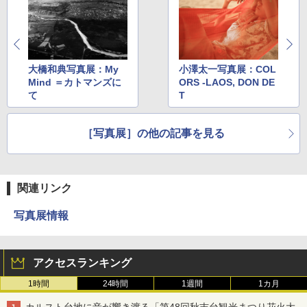
大橋和典写真展：My
小澤太一写真展：COL
Mind ＝カトマンズに
ORS -LAOS, DON DE
て
T
［写真展］の他の記事を見る
関連リンク
写真展情報
アクセスランキング
1時間
24時間
1週間
1カ月
カルスト台地に音が響き渡る「第48回秋吉台観光まつり花火大