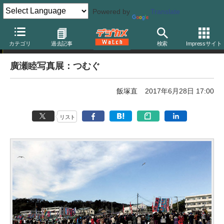
Powered by
Translate
写真展告知
カテゴリ
過去記事
検索
Impressサイト
廣瀬睦写真展：つむぐ
飯塚直
2017年6月28日 17:00
リスト