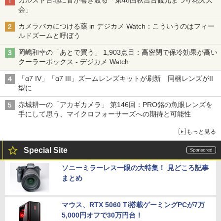
会」
カメラバカにつける薬 in デジカメ Watch：こういうのはフィー
ルドズームと呼ぼう
岡嶋和幸の「あとで買う」 1,903点目：高密閉で保冷効果が高い
クーラーボックス - デジカメ Watch
「α7 IV」「α7 III」ズームレンズキットが刷新 同梱レンズがII
型に
赤城耕一の「アカギカメラ」 第146回：PRO銘の魚眼レンズを
手にして思う、マイクロフォーサーズへの期待と可能性
もっと見る
Special Site
ソニーミラーレス一眼の大特集！ 見どころ記事
まとめ
マウス、RTX 5060 Ti搭載ゲーミングPCが7万
5,000円オフで30万円台！