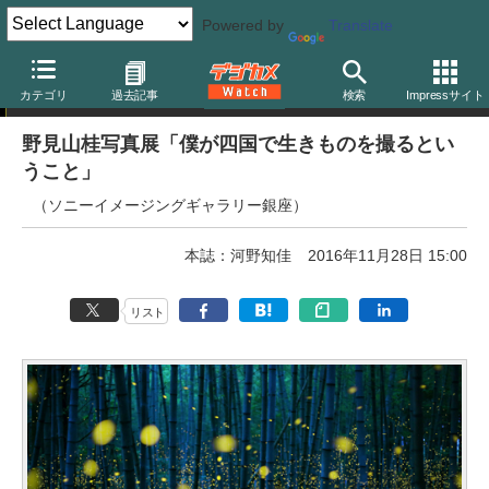
Powered by
Translate
写真展告知
カテゴリ
過去記事
検索
Impressサイト
野見山桂写真展「僕が四国で生きものを撮るとい
うこと」
（ソニーイメージングギャラリー銀座）
本誌：河野知佳
2016年11月28日 15:00
リスト