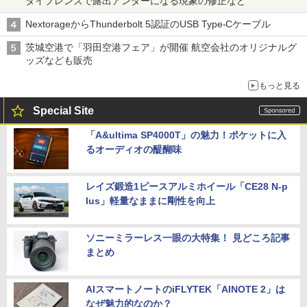
タイプレンズで露出アンダーになる現象の修正など
NextorageからThunderbolt 5認証のUSB Type-Cケーブル
茨城空港で「羽田空港フェア」が開催 航空会社のオリジナルグ
ッズなども販売
もっと見る
Special Site
「A&ultima SP4000T」の魅力！ポケットに入
るオーディオの醍醐味
レイズ鍛造1ピースアルミホイール「CE28 N-p
lus」軽量なままに剛性を向上
ソニーミラーレス一眼の大特集！ 見どころ記事
まとめ
AIスマートノートのiFLYTEK「AINOTE 2」は
なぜ魅力的なのか？