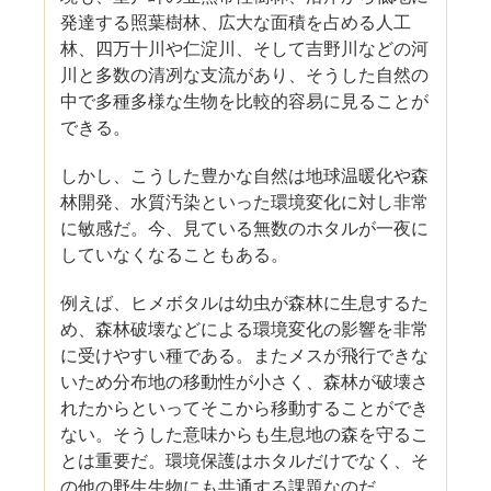
発達する照葉樹林、広大な面積を占める人工
林、四万十川や仁淀川、そして吉野川などの河
川と多数の清冽な支流があり、そうした自然の
中で多種多様な生物を比較的容易に見ることが
できる。
しかし、こうした豊かな自然は地球温暖化や森
林開発、水質汚染といった環境変化に対し非常
に敏感だ。今、見ている無数のホタルが一夜に
していなくなることもある。
例えば、ヒメボタルは幼虫が森林に生息するた
め、森林破壊などによる環境変化の影響を非常
に受けやすい種である。またメスが飛行できな
いため分布地の移動性が小さく、森林が破壊さ
れたからといってそこから移動することができ
ない。そうした意味からも生息地の森を守るこ
とは重要だ。環境保護はホタルだけでなく、そ
の他の野生生物にも共通する課題なのだ。