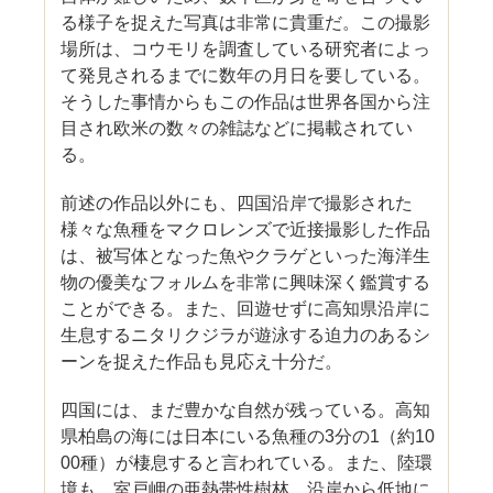
る様子を捉えた写真は非常に貴重だ。この撮影
場所は、コウモリを調査している研究者によっ
て発見されるまでに数年の月日を要している。
そうした事情からもこの作品は世界各国から注
目され欧米の数々の雑誌などに掲載されてい
る。
前述の作品以外にも、四国沿岸で撮影された
様々な魚種をマクロレンズで近接撮影した作品
は、被写体となった魚やクラゲといった海洋生
物の優美なフォルムを非常に興味深く鑑賞する
ことができる。また、回遊せずに高知県沿岸に
生息するニタリクジラが遊泳する迫力のあるシ
ーンを捉えた作品も見応え十分だ。
四国には、まだ豊かな自然が残っている。高知
県柏島の海には日本にいる魚種の3分の1（約10
00種）が棲息すると言われている。また、陸環
境も、室戸岬の亜熱帯性樹林、沿岸から低地に