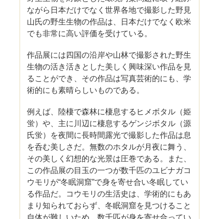
ながら日本だけでなく世界各地で撮影した野見
山氏の野生生物の作品は、日本だけでなく欧米
でも非常に高い評価を受けている。
作品展には四国の沿岸や山林で撮影された野生
生物の活き活きとした美しく興味深い作品を見
ることができ、その作品は写真芸術的にも、学
術的にも素晴らしいものである。
例えば、陸棲で森林に棲息するヒメボタル（姫
蛍）や、主に川辺に棲息するゲンジボタル（源
氏蛍）を夜間に長時間露光で撮影した作品は息
を呑む美しさだ。無数のホタルが月夜に舞う、
その美しく幻想的な光景は圧巻である。また、
この作品展の目玉の一つが数千匹のユビナガコ
ウモリが“冬眠洞窟”で身を寄せ合い冬眠してい
る作品だ。コウモリの生活史は、学術的にもあ
まり知られておらず、冬眠洞窟を見つけること
自体が難しいため、数千匹が身を寄せ合ってい