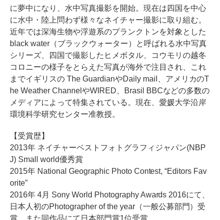
に夢中になり、水中写真撮影を開始。現在は四国を中心
に水中・陸上問わず様々なネイチャー撮影に取り組む。
近年では深海生物や浮遊系のプランクトンを対象とした
black water（ブラックウォーター）と呼ばれる水中写真
シリーズ、四国で撮影したヒメボタル、コウモリの越冬
コロニーの様子をとらえた写真が海外で注目され、これ
までイギリスの The GuardianやDaily mail、アメリカのT
he Weather ChannelやWIRED、Brasil BBCなどの多数の
メディアによって特集されている。現在、愛媛大学沿岸
環境科学研究センター准教授。
【受賞歴】
2013年 ネイチャーベストフォトグラフィジャパン(NBP
J) Small world優秀賞
2015年 National Geographic Photo Contest, “Editors Fav
orite”
2016年 4月 Sony World Photography Awards 2016にて、
日本人初のPhotographer of the year（一般公募部門）受
賞。また同作品にて日本部門賞1位受賞