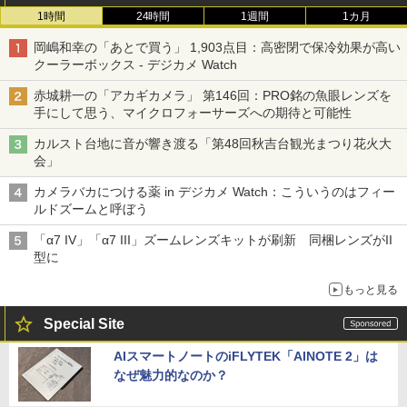
1時間
24時間
1週間
1カ月
岡嶋和幸の「あとで買う」 1,903点目：高密閉で保冷効果が高い
クーラーボックス - デジカメ Watch
赤城耕一の「アカギカメラ」 第146回：PRO銘の魚眼レンズを
手にして思う、マイクロフォーサーズへの期待と可能性
カルスト台地に音が響き渡る「第48回秋吉台観光まつり花火大
会」
カメラバカにつける薬 in デジカメ Watch：こういうのはフィー
ルドズームと呼ぼう
「α7 IV」「α7 III」ズームレンズキットが刷新 同梱レンズがII
型に
もっと見る
Special Site
AIスマートノートのiFLYTEK「AINOTE 2」は
なぜ魅力的なのか？