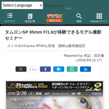
Powered by
Translate
イベント
カテゴリ
過去記事
検索
Impressサイト
タムロンSP 85mm F/1.8が体験できるモデル撮影
セミナー
ストロボのCactus RF60も登場 講師は薮田織也氏
Reported by 本誌：武石修
（2016/3/9 12:17）
リスト