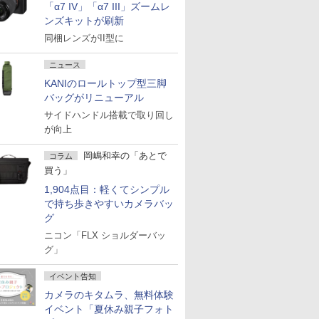
「α7 IV」「α7 III」ズームレ
ンズキットが刷新
同梱レンズがII型に
ニュース
KANIのロールトップ型三脚
バッグがリニューアル
サイドハンドル搭載で取り回し
が向上
岡嶋和幸の「あとで
コラム
買う」
1,904点目：軽くてシンプル
で持ち歩きやすいカメラバッ
グ
ニコン「FLX ショルダーバッ
グ」
イベント告知
カメラのキタムラ、無料体験
イベント「夏休み親子フォト