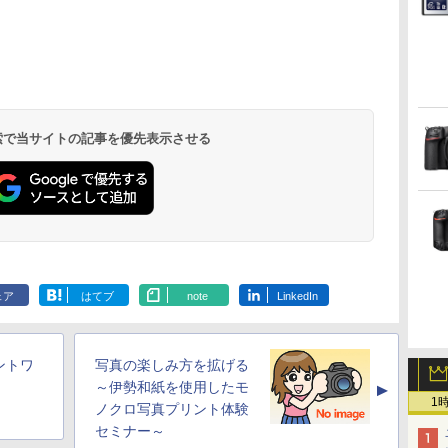
 検索で当サイトの記事を優先表示させる
ェア
はてブ
note
LinkedIn
ントワ
写真の楽しみ方を拡げる
～伊勢和紙を使用したモ
▲
1
ノクロ写真プリント体験
セミナー～