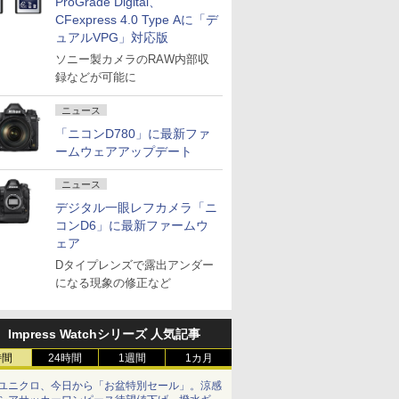
ProGrade Digital、
CFexpress 4.0 Type Aに「デ
ュアルVPG」対応版
ソニー製カメラのRAW内部収
録などが可能に
ニュース
「ニコンD780」に最新ファ
ームウェアアップデート
ニュース
デジタル一眼レフカメラ「ニ
コンD6」に最新ファームウ
ェア
Dタイプレンズで露出アンダー
になる現象の修正など
Impress Watchシリーズ 人気記事
時間
24時間
1週間
1カ月
ユニクロ、今日から「お盆特別セール」。涼感