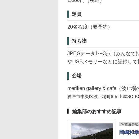
1,080円（税込）
定員
20名程度（要予約）
持ち物
JPEGデータ1〜3点（みんな
やUSBメモリーなどに記録して
会場
meriken gallery & cafe（
神戸市中央区波止場町6-5 上屋SO-K
編集部のおすすめ記事
写真展告知
岡嶋和幸