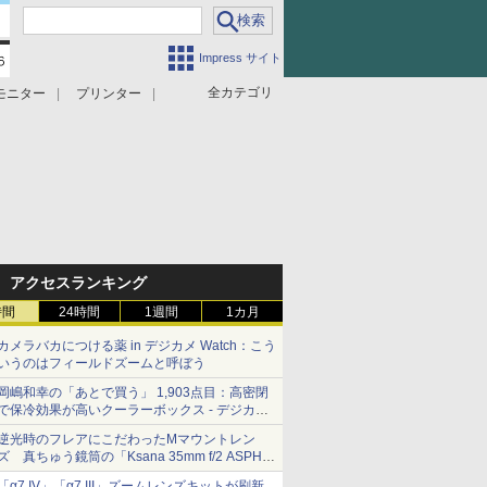
Impress サイト
全カテゴリ
モニター
プリンター
アクセスランキング
時間
24時間
1週間
1カ月
カメラバカにつける薬 in デジカメ Watch：こう
いうのはフィールドズームと呼ぼう
岡嶋和幸の「あとで買う」 1,903点目：高密閉
で保冷効果が高いクーラーボックス - デジカメ
Watch
逆光時のフレアにこだわったMマウントレン
ズ 真ちゅう鏡筒の「Ksana 35mm f/2 ASPH.
シルバークローム」
「α7 IV」「α7 III」ズームレンズキットが刷新