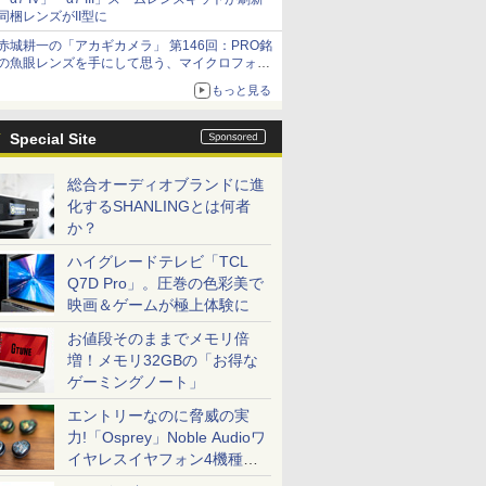
同梱レンズがII型に
赤城耕一の「アカギカメラ」 第146回：PRO銘
の魚眼レンズを手にして思う、マイクロフォー
サーズへの期待と可能性
もっと見る
Special Site
総合オーディオブランドに進
化するSHANLINGとは何者
か？
ハイグレードテレビ「TCL
Q7D Pro」。圧巻の色彩美で
映画＆ゲームが極上体験に
お値段そのままでメモリ倍
増！メモリ32GBの「お得な
ゲーミングノート」
エントリーなのに脅威の実
力!「Osprey」Noble Audioワ
イヤレスイヤフォン4機種を
一気に聴く