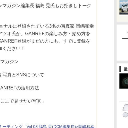
ラマガジン編集長 福島 晃氏もお招きしトーク
ショナルに登録されている3名の写真家 岡嶋和幸
ツオ氏が、GANREFの楽しみ方・始め方を
ANREF登録がまだの方にも、すでに登録を
加ください！
ラマガジン
最
談!写真とSNSについて
GANREFの活用方法
今ここで見せたい写真」
ティング」Vol.03 福島 晃(DCM編集長)×岡嶋和幸