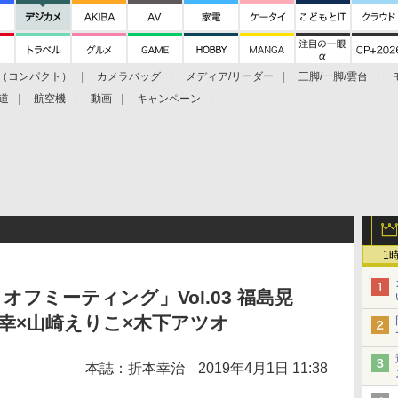
（コンパクト）
カメラバッグ
メディア/リーダー
三脚/一脚/雲台
道
航空機
動画
キャンペーン
1
フミーティング」Vol.03 福島晃
和幸×山崎えりこ×木下アツオ
本誌：折本幸治
2019年4月1日 11:38