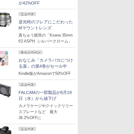
が42%OFF
ニュース
逆光時のフレアにこだわった
Mマウントレンズ
真ちゅう鏡筒の「Ksana 35mm
f/2 ASPH. シルバークローム」
キャンペーン
おなじみ「カメラバカにつけ
る薬」の第4巻がセール中
Kindle版がAmazonで50%OFF
ニュース
FALCAMの一部製品が8月19
日（水）から値下げ
カメラケージやクイックリリー
スプレートなど 最大
36.2%OFFに
ニュース