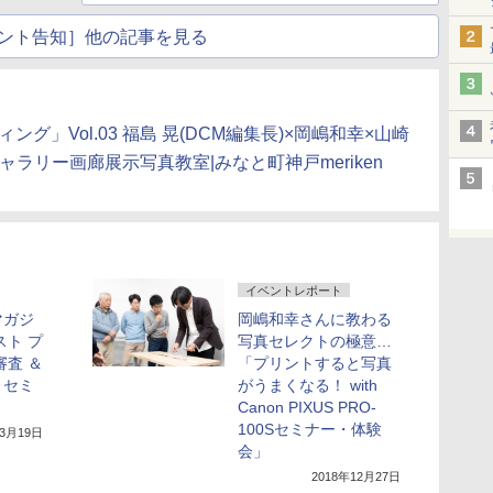
ント告知］他の記事を見る
グ」Vol.03 福島 晃(DCM編集長)×岡嶋和幸×山崎
ャラリー画廊展示写真教室|みなと町神戸meriken
イベントレポート
マガジ
岡嶋和幸さんに教わる
スト プ
写真セレクトの極意…
審査 ＆
「プリントすると写真
トセミ
がうまくなる！ with
Canon PIXUS PRO-
100Sセミナー・体験
年3月19日
会」
2018年12月27日