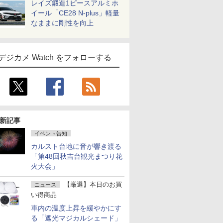
レイズ鍛造1ピースアルミホ
イール「CE28 N-plus」軽量
なままに剛性を向上
デジカメ Watch をフォローする
新記事
イベント告知
カルスト台地に音が響き渡る
「第48回秋吉台観光まつり花
火大会」
【厳選】本日のお買
ニュース
い得商品
車内の温度上昇を緩やかにす
る「遮光マジカルシェード」