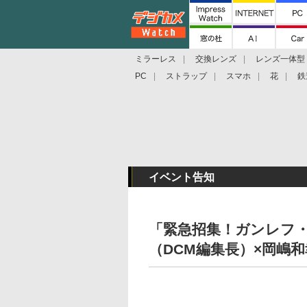
ミラーレス
交換レンズ
レンズ一体型
PC
ストラップ
スマホ
花
鉄
イベント告知
「緊急招集！ガンレフ・オ
（DCM編集長）×岡嶋