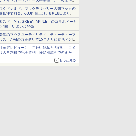
シアサッカーワンピース待望値下げ、撥水ギア
ショーツは1990円に
マクドナルド、マックデリバリーの朝マックの
最低注文料金が500円値上げ。8月18日より
1,500円から受付
ミスド「Mrs. GREEN APPLE」のコラボドーナ
ツ4種、いよいよ発売！
老舗のマウスユーティリティ「チューチューマ
ウス」がAIの力を借りて15年ぶりに復活／64bit
化、Windows 10/11、「Chrome」も走り回
【家電レビュー】手ごわい雑草との戦い、コメ
る。復活記念で2026年末まで500円
リの草刈機で完全勝利 掃除機感覚で使えた
もっと見る