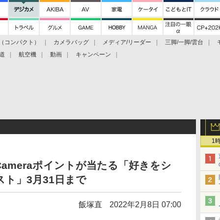
（コンパクト）
カメラバッグ
メディア/リーダー
三脚/一脚/雲台
道
航空機
動画
キャンペーン
1
p Cameraポイントが当たる「好きをシ
ト」3月31日まで
飯塚直
2022年2月8日 07:00