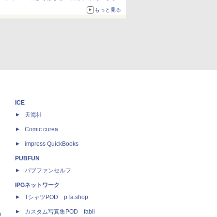
ボリュームアップ
もっと見る
ICE
天海社
ス
Comic curea
impress QuickBooks
PUBFUN
パブファンセルフ
IPGネットワーク
TシャツPOD pTa.shop
カスタム写真集POD fabli
e