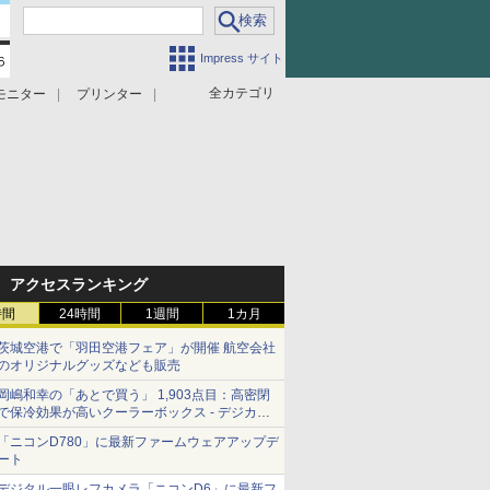
Impress サイト
全カテゴリ
モニター
プリンター
アクセスランキング
時間
24時間
1週間
1カ月
茨城空港で「羽田空港フェア」が開催 航空会社
のオリジナルグッズなども販売
岡嶋和幸の「あとで買う」 1,903点目：高密閉
で保冷効果が高いクーラーボックス - デジカメ
Watch
「ニコンD780」に最新ファームウェアアップデ
ート
デジタル一眼レフカメラ「ニコンD6」に最新フ