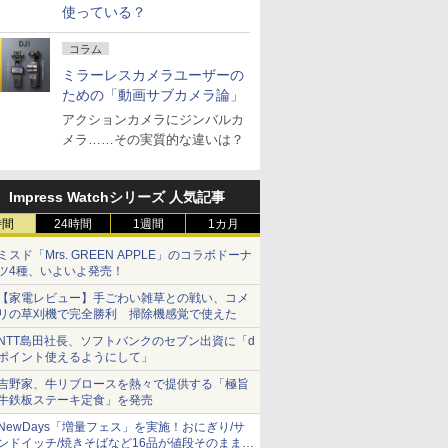
使っている？
コラム
ミラーレスカメラユーザーの
ための「動画サブカメラ論」
アクションカメラにジンバルカ
メラ……その実質的な違いは？
Impress Watchシリーズ 人気記事
時間
24時間
1週間
1カ月
ミスド「Mrs. GREEN APPLE」のコラボドーナ
ツ4種、いよいよ発売！
【家電レビュー】手ごわい雑草との戦い、コメ
リの草刈機で完全勝利 掃除機感覚で使えた
NTT島田社長、ソフトバンクのセブン出資に「d
ポイント使えるようにして」
吉野家、牛リブロースを熱々で提供する「極旨
牛鉄板ステーキ定食」を発売
NewDays「増量フェス」を実施！おにぎり/サ
ンドイッチ/焼きそばなど16品が値段そのままで