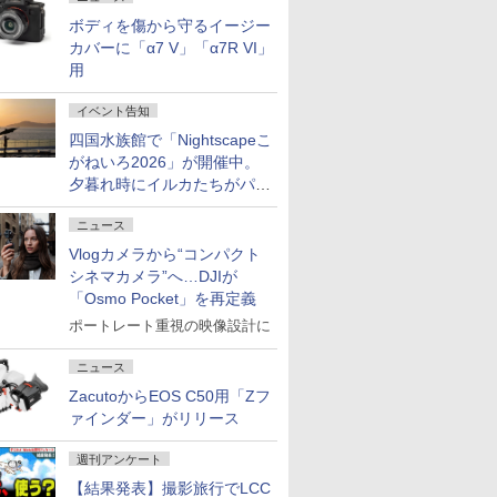
ボディを傷から守るイージー
カバーに「α7 V」「α7R VI」
用
イベント告知
四国水族館で「Nightscapeこ
がねいろ2026」が開催中。
夕暮れ時にイルカたちがパフ
ォーマンスを繰り広げる
ニュース
Vlogカメラから“コンパクト
シネマカメラ”へ…DJIが
「Osmo Pocket」を再定義
ポートレート重視の映像設計に
ニュース
ZacutoからEOS C50用「Zフ
ァインダー」がリリース
週刊アンケート
【結果発表】撮影旅行でLCC