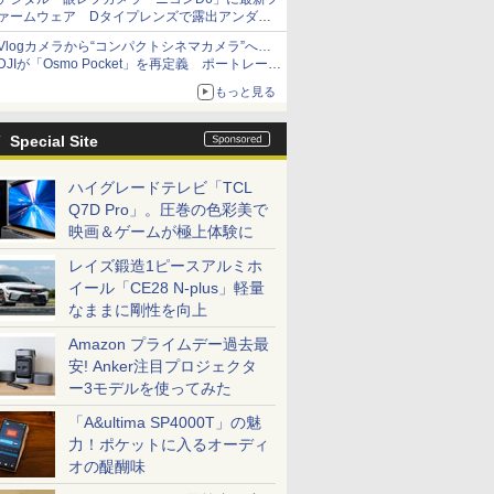
ァームウェア Dタイプレンズで露出アンダー
になる現象の修正など
Vlogカメラから“コンパクトシネマカメラ”へ…
DJIが「Osmo Pocket」を再定義 ポートレート
重視の映像設計に
もっと見る
Special Site
ハイグレードテレビ「TCL
Q7D Pro」。圧巻の色彩美で
映画＆ゲームが極上体験に
レイズ鍛造1ピースアルミホ
イール「CE28 N-plus」軽量
なままに剛性を向上
Amazon プライムデー過去最
安! Anker注目プロジェクタ
ー3モデルを使ってみた
「A&ultima SP4000T」の魅
力！ポケットに入るオーディ
オの醍醐味