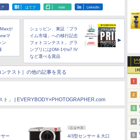
ェア
はてブ
note
LinkedIn
o Maxが
シュッピン、東証「プラ
oneマ
イム市場」への移行記念
▲
レン
フォトコンテスト。グラ
催
ンプリにはOM-1やα7 IV
など選べる賞品
1
コンテスト］の他の記事を見る
| EVERYBODY×PHOTOGRAPHER.com
ニュース
ンサー
4/3型センサー & 大口