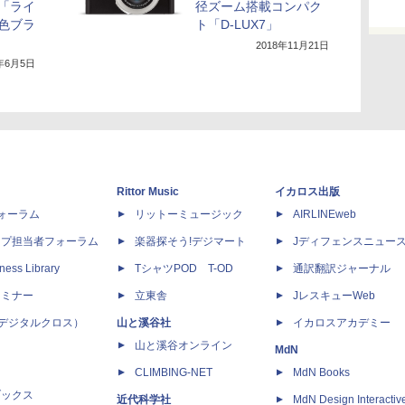
「ライ
径ズーム搭載コンパク
新色ブラ
ト「D-LUX7」
2018年11月21日
0年6月5日
Rittor Music
イカロス出版
dフォーラム
リットーミュージック
AIRLINEweb
ップ担当者フォーラム
楽器探そう!デジマート
Jディフェンスニュー
ness Library
TシャツPOD T-OD
通訳翻訳ジャーナル
セミナー
立東舎
JレスキューWeb
 X（デジタルクロス）
山と溪谷社
イカロスアカデミー
山と溪谷オンライン
MdN
CLIMBING-NET
MdN Books
ブックス
近代科学社
MdN Design Interactiv