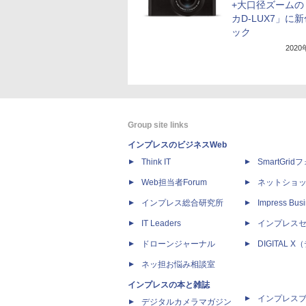
+大口径ズームの
カD-LUX7」に
ック
202
Group site links
インプレスのビジネスWeb
Think IT
SmartGri
Web担当者Forum
ネットショ
インプレス総合研究所
Impress Busi
IT Leaders
インプレス
ドローンジャーナル
DIGITAL
ネッ担お悩み相談室
インプレスの本と雑誌
インプレス
デジタルカメラマガジン