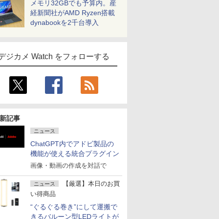
メモリ32GBでも予算内。産
経新聞社がAMD Ryzen搭載
dynabookを2千台導入
デジカメ Watch をフォローする
新記事
ニュース
ChatGPT内でアドビ製品の
機能が使える統合プラグイン
画像・動画の作成を対話で
【厳選】本日のお買
ニュース
い得商品
“ぐるぐる巻き”にして運搬で
きるバルーン型LEDライトが