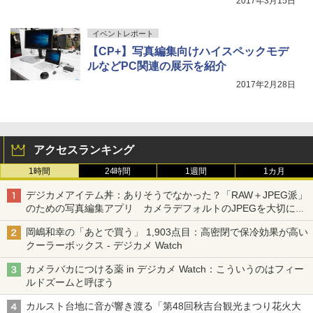
2017年3月15日
イベントレポート
【CP+】写真編集向けハイスペックモデ
ルなどPC関連の展示を紹介
2017年2月28日
アクセスランキング
1時間
24時間
1週間
1カ月
デジカメアイテム丼：ありそうでなかった？「RAW＋JPEG派」
のための写真編集アプリ カメラデフォルトのJPEGを大切にす
る「Filmator」
岡嶋和幸の「あとで買う」 1,903点目：高密閉で保冷効果が高い
クーラーボックス - デジカメ Watch
カメラバカにつける薬 in デジカメ Watch：こういうのはフィー
ルドズームと呼ぼう
カルスト台地に音が響き渡る「第48回秋吉台観光まつり花火大