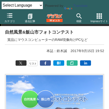
Powered by
Translate
フォトコンテスト
カテゴリ
過去記事
検索
Impressサイト
自然風景&飯山市フォトコンテスト
賞品にマウスコンピューターのRAW現像向けPCなど
本誌：鈴木誠
2017年9月15日 19:52
リスト