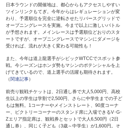
日本ラウンドの開催地は、都心からもアクセスしやすい
ツインリンクもてぎ。今年からはレギュレーションが変
わり、予選順位を完全に逆転させたリバースグリッドで
オープニングレースを実施。今まで以上に激しいバトル
が予想されます。メインレースは予選順位どおりのスタ
ートですが、オープニングレースでマシンにダメージを
受ければ、流れが大きく変わる可能性も！
また、今年は道上龍選手がシビックWTCCでスポット参
戦。今シーズンはホンダ勢もマシンのポテンシャルを上
げてきているので、道上選手の活躍も期待されます。
（
関連記事
）
前売り観戦チケットは、2日通し券で大人5,000円、高校
生以上の学生は学割で2,500円、さらに中学生までの子ど
もは無料。1コーナーやメインストレート、90度コーナ
ー、ビクトリーコーナーのスタンド席に入場できるV･G･
Zエリア指定席は、観戦券とセットで大人6,500円（2日
通し券）、同じく子ども（3歳～中学生）が1,600円。そ