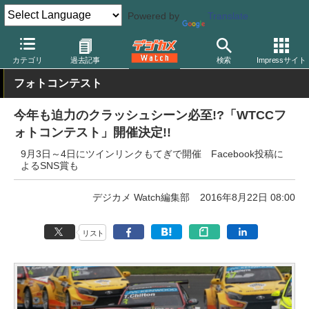
Powered by
Translate
デジカメ Watch
その他
カテゴリ
過去記事
検索
Impressサイト
フォトコンテスト
今年も迫力のクラッシュシーン必至!?「WTCCフ
ォトコンテスト」開催決定!!
9月3日～4日にツインリンクもてぎで開催 Facebook投稿に
よるSNS賞も
デジカメ Watch編集部
2016年8月22日 08:00
リスト