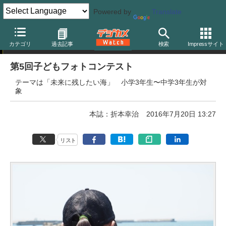
Powered by
Translate
フォトコンテスト
カテゴリ
過去記事
検索
Impressサイト
第5回子どもフォトコンテスト
テーマは「未来に残したい海」 小学3年生〜中学3年生が対
象
本誌：折本幸治
2016年7月20日 13:27
リスト