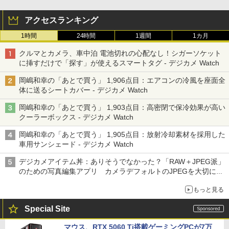
アクセスランキング
1時間
24時間
1週間
1カ月
クルマとカメラ、車中泊 電池切れの心配なし！シガーソケット
に挿すだけで「探す」が使えるスマートタグ - デジカメ Watch
岡嶋和幸の「あとで買う」 1,906点目：エアコンの冷風を座面全
体に送るシートカバー - デジカメ Watch
岡嶋和幸の「あとで買う」 1,903点目：高密閉で保冷効果が高い
クーラーボックス - デジカメ Watch
岡嶋和幸の「あとで買う」 1,905点目：放射冷却素材を採用した
車用サンシェード - デジカメ Watch
デジカメアイテム丼：ありそうでなかった？「RAW＋JPEG派」
のための写真編集アプリ カメラデフォルトのJPEGを大切にす
る「Filmator」
もっと見る
Special Site
マウス、RTX 5060 Ti搭載ゲーミングPCが7万