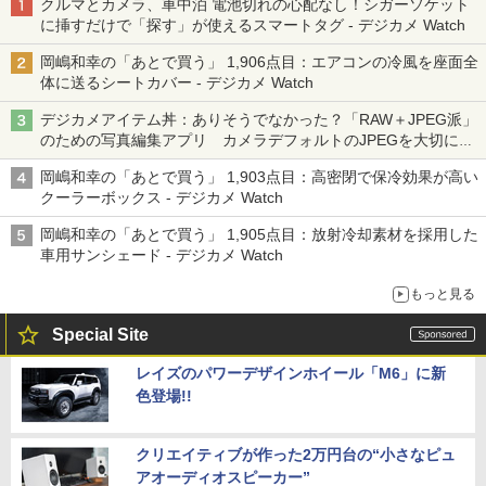
クルマとカメラ、車中泊 電池切れの心配なし！シガーソケット
に挿すだけで「探す」が使えるスマートタグ - デジカメ Watch
岡嶋和幸の「あとで買う」 1,906点目：エアコンの冷風を座面全
体に送るシートカバー - デジカメ Watch
デジカメアイテム丼：ありそうでなかった？「RAW＋JPEG派」
のための写真編集アプリ カメラデフォルトのJPEGを大切にす
る「Filmator」
岡嶋和幸の「あとで買う」 1,903点目：高密閉で保冷効果が高い
クーラーボックス - デジカメ Watch
岡嶋和幸の「あとで買う」 1,905点目：放射冷却素材を採用した
車用サンシェード - デジカメ Watch
もっと見る
Special Site
レイズのパワーデザインホイール「M6」に新
色登場!!
クリエイティブが作った2万円台の“小さなピュ
アオーディオスピーカー”