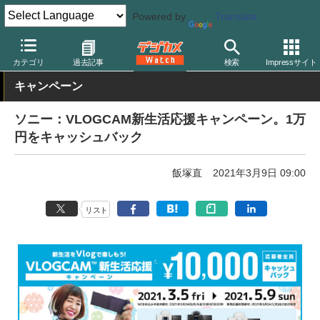
Powered by
Translate
デジカメ Watch
カメラ
レンズ一体型（コンパクト）カメラ
ソ
カテゴリ
過去記事
検索
Impressサイト
キャンペーン
ソニー：VLOGCAM新生活応援キャンペーン。1万
円をキャッシュバック
飯塚直
2021年3月9日 09:00
リスト