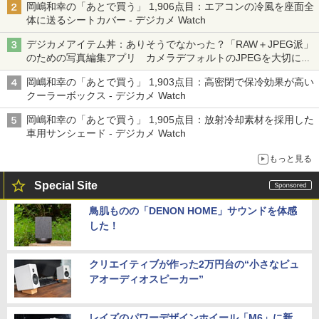
岡嶋和幸の「あとで買う」 1,906点目：エアコンの冷風を座面全
体に送るシートカバー - デジカメ Watch
デジカメアイテム丼：ありそうでなかった？「RAW＋JPEG派」
のための写真編集アプリ カメラデフォルトのJPEGを大切にす
る「Filmator」
岡嶋和幸の「あとで買う」 1,903点目：高密閉で保冷効果が高い
クーラーボックス - デジカメ Watch
岡嶋和幸の「あとで買う」 1,905点目：放射冷却素材を採用した
車用サンシェード - デジカメ Watch
もっと見る
Special Site
鳥肌ものの「DENON HOME」サウンドを体感
した！
クリエイティブが作った2万円台の“小さなピュ
アオーディオスピーカー”
レイズのパワーデザインホイール「M6」に新