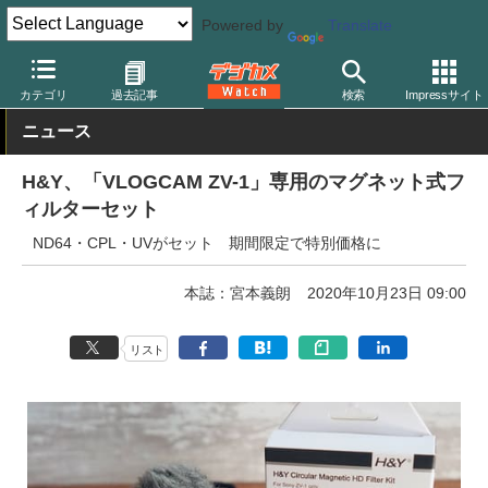
Powered by
Translate
デジカメ Watch
レンズ
レンズフィルター
その他
カテゴリ
過去記事
検索
Impressサイト
ニュース
H&Y、「VLOGCAM ZV-1」専用のマグネット式フ
ィルターセット
ND64・CPL・UVがセット 期間限定で特別価格に
本誌：宮本義朗
2020年10月23日 09:00
リスト