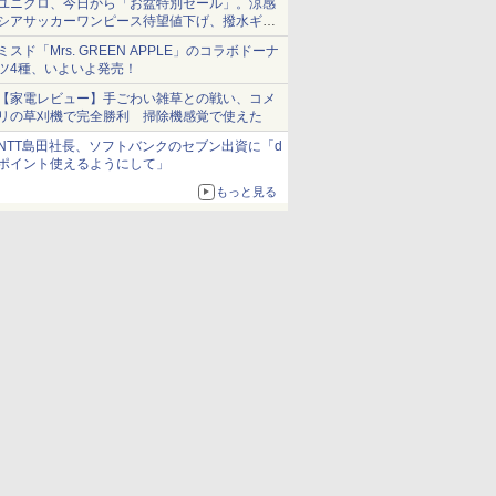
ユニクロ、今日から「お盆特別セール」。涼感
シアサッカーワンピース待望値下げ、撥水ギア
ショーツは1990円に
ミスド「Mrs. GREEN APPLE」のコラボドーナ
ツ4種、いよいよ発売！
【家電レビュー】手ごわい雑草との戦い、コメ
リの草刈機で完全勝利 掃除機感覚で使えた
NTT島田社長、ソフトバンクのセブン出資に「d
ポイント使えるようにして」
もっと見る