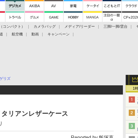
（コンパクト）
カメラバッグ
メディア/リーダー
三脚/一脚/雲台
道
航空機
動画
キャンペーン
ゲリズ
1
2用のイタリアンレザーケース
り
Reported by 飯塚直