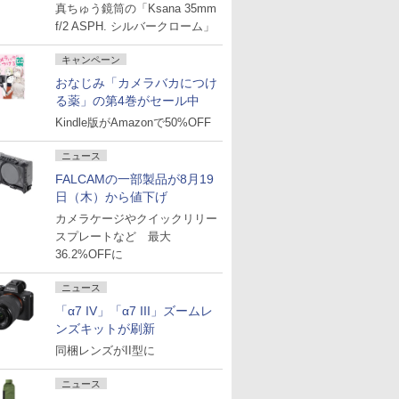
真ちゅう鏡筒の「Ksana 35mm
f/2 ASPH. シルバークローム」
キャンペーン
おなじみ「カメラバカにつけ
る薬」の第4巻がセール中
Kindle版がAmazonで50%OFF
ニュース
FALCAMの一部製品が8月19
日（木）から値下げ
カメラケージやクイックリリー
スプレートなど 最大
36.2%OFFに
ニュース
「α7 IV」「α7 III」ズームレ
ンズキットが刷新
同梱レンズがII型に
ニュース