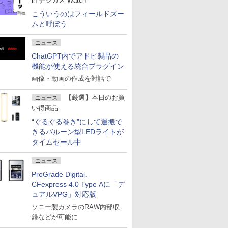
in デジカメ Watch
こういうのはフィールドズー
ムと呼ぼう
ニュース
ChatGPT内でアドビ製品の
機能が使える統合プラグイン
画像・動画の作成を対話で
【厳選】本日のお買
ニュース
い得商品
“ぐるぐる巻き”にして運搬で
きるバルーン型LEDライトが
タイムセール中
ニュース
ProGrade Digital、
CFexpress 4.0 Type Aに「デ
ュアルVPG」対応版
ソニー製カメラのRAW内部収
録などが可能に