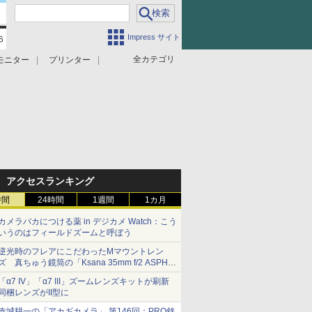
Impress サイト
全カテゴリ
モニター
プリンター
アクセスランキング
時間
24時間
1週間
1カ月
カメラバカにつける薬 in デジカメ Watch：こう
いうのはフィールドズームと呼ぼう
逆光時のフレアにこだわったMマウントレン
ズ 真ちゅう鏡筒の「Ksana 35mm f/2 ASPH.
シルバークローム」
「α7 IV」「α7 III」ズームレンズキットが刷新
同梱レンズがII型に
赤城耕一の「アカギカメラ」 第146回：PRO銘