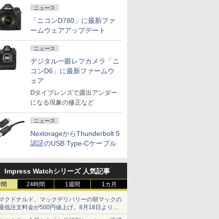
ニュース
「ニコンD780」に最新ファ
ームウェアアップデート
ニュース
デジタル一眼レフカメラ「ニ
コンD6」に最新ファームウ
ェア
Dタイプレンズで露出アンダー
になる現象の修正など
ニュース
NextorageからThunderbolt 5
認証のUSB Type-Cケーブル
Impress Watchシリーズ 人気記事
時間
24時間
1週間
1カ月
マクドナルド、マックデリバリーの朝マックの
最低注文料金が500円値上げ。8月18日より
1,500円から受付