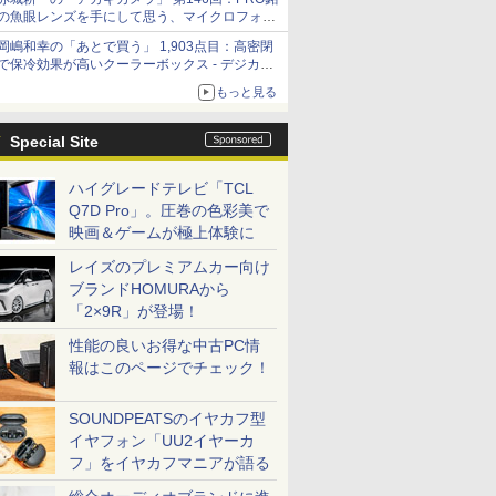
の魚眼レンズを手にして思う、マイクロフォー
サーズへの期待と可能性
岡嶋和幸の「あとで買う」 1,903点目：高密閉
で保冷効果が高いクーラーボックス - デジカメ
Watch
もっと見る
Special Site
ハイグレードテレビ「TCL
Q7D Pro」。圧巻の色彩美で
映画＆ゲームが極上体験に
レイズのプレミアムカー向け
ブランドHOMURAから
「2×9R」が登場！
性能の良いお得な中古PC情
報はこのページでチェック！
SOUNDPEATSのイヤカフ型
イヤフォン「UU2イヤーカ
フ」をイヤカフマニアが語る