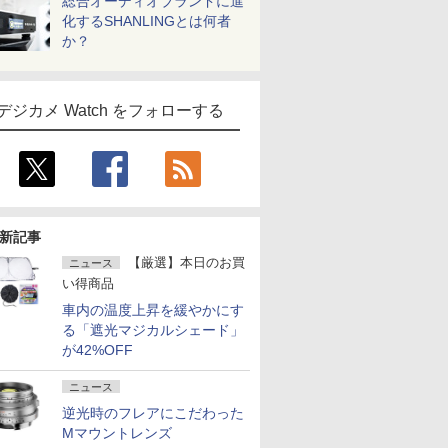
総合オーディオブランドに進
化するSHANLINGとは何者
か？
デジカメ Watch をフォローする
新記事
【厳選】本日のお買
ニュース
い得商品
車内の温度上昇を緩やかにす
る「遮光マジカルシェード」
が42%OFF
ニュース
逆光時のフレアにこだわった
Mマウントレンズ