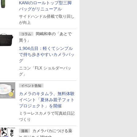
KANIのロールトップ型三脚
バッグがリニューアル
サイドハンドル搭載で取り回し
が向上
岡嶋和幸の「あとで
コラム
買う」
1,904点目：軽くてシンプル
で持ち歩きやすいカメラバッ
グ
ニコン「FLX ショルダーバッ
グ」
イベント告知
カメラのキタムラ、無料体験
イベント「夏休み親子フォト
プロジェクト」を開催
ミラーレスカメラで写真絵日記
づくり
カメラバカにつける薬
漫画