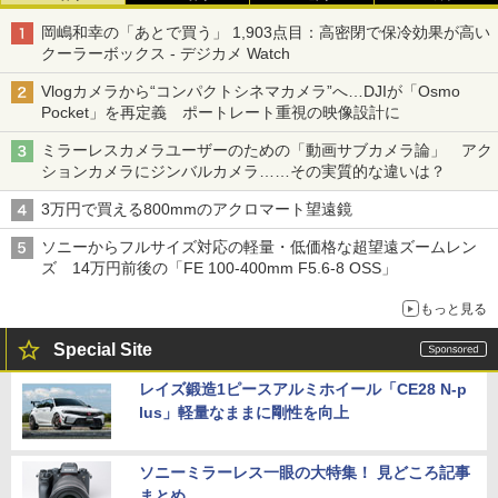
岡嶋和幸の「あとで買う」 1,903点目：高密閉で保冷効果が高い
クーラーボックス - デジカメ Watch
Vlogカメラから“コンパクトシネマカメラ”へ…DJIが「Osmo
Pocket」を再定義 ポートレート重視の映像設計に
ミラーレスカメラユーザーのための「動画サブカメラ論」 アク
ションカメラにジンバルカメラ……その実質的な違いは？
3万円で買える800mmのアクロマート望遠鏡
ソニーからフルサイズ対応の軽量・低価格な超望遠ズームレン
ズ 14万円前後の「FE 100-400mm F5.6-8 OSS」
もっと見る
Special Site
レイズ鍛造1ピースアルミホイール「CE28 N-p
lus」軽量なままに剛性を向上
ソニーミラーレス一眼の大特集！ 見どころ記事
まとめ