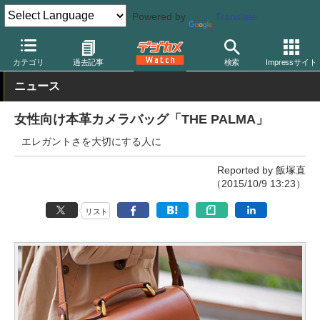
Powered by
Translate
デジカメ Watch
撮影用品
カメラバッグ
ONA
カテゴリ
過去記事
検索
Impressサイト
ニュース
女性向け本革カメラバッグ「THE PALMA」
エレガントさを大切にする人に
Reported by 飯塚直
（2015/10/9 13:23）
リスト