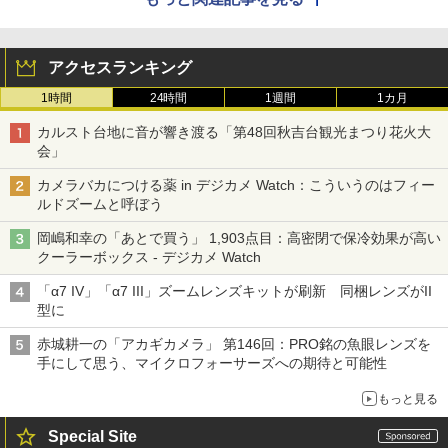
アクセスランキング
1時間
24時間
1週間
1カ月
カルスト台地に音が響き渡る「第48回秋吉台観光まつり花火大
会」
カメラバカにつける薬 in デジカメ Watch：こういうのはフィー
ルドズームと呼ぼう
岡嶋和幸の「あとで買う」 1,903点目：高密閉で保冷効果が高い
クーラーボックス - デジカメ Watch
「α7 IV」「α7 III」ズームレンズキットが刷新 同梱レンズがII
型に
赤城耕一の「アカギカメラ」 第146回：PRO銘の魚眼レンズを
手にして思う、マイクロフォーサーズへの期待と可能性
もっと見る
Special Site