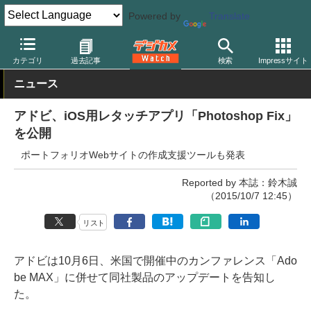
Powered by
Translate
デジカメ Watch
PC/モバイル関連
アプリ/ソフトウェア
アップ
カテゴリ
過去記事
検索
Impressサイト
ニュース
アドビ、iOS用レタッチアプリ「Photoshop Fix」
を公開
ポートフォリオWebサイトの作成支援ツールも発表
Reported by 本誌：鈴木誠
（2015/10/7 12:45）
リスト
アドビは10月6日、米国で開催中のカンファレンス「Ado
be MAX」に併せて同社製品のアップデートを告知し
た。