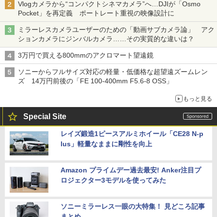
Vlogカメラから“コンパクトシネマカメラ”へ…DJIが「Osmo
Pocket」を再定義 ポートレート重視の映像設計に
ミラーレスカメラユーザーのための「動画サブカメラ論」 アク
ションカメラにジンバルカメラ……その実質的な違いは？
3万円で買える800mmのアクロマート望遠鏡
ソニーからフルサイズ対応の軽量・低価格な超望遠ズームレン
ズ 14万円前後の「FE 100-400mm F5.6-8 OSS」
もっと見る
Special Site
レイズ鍛造1ピースアルミホイール「CE28 N-p
lus」軽量なままに剛性を向上
Amazon プライムデー過去最安! Anker注目プ
ロジェクター3モデルを使ってみた
ソニーミラーレス一眼の大特集！ 見どころ記事
まとめ