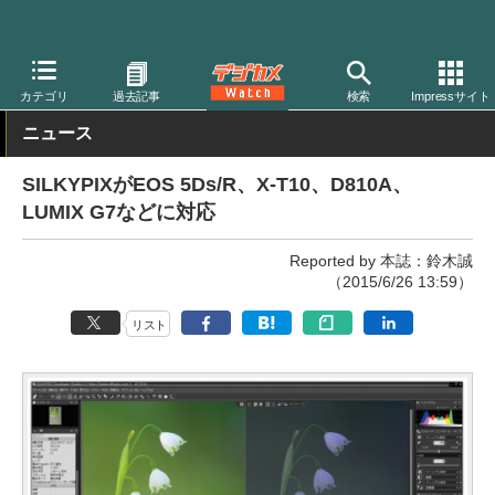
デジカメ Watch
PC/モバイル関連
アプリ/ソフトウェア
シルキ
カテゴリ
過去記事
検索
Impressサイト
ニュース
SILKYPIXがEOS 5Ds/R、X-T10、D810A、
LUMIX G7などに対応
Reported by 本誌：鈴木誠
（2015/6/26 13:59）
リスト