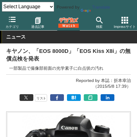
Powered by
Translate
デジカメ Watch
カメラ
一眼レフカメラ
キヤノン
カテゴリ
過去記事
検索
Impressサイト
ニュース
キヤノン、「EOS 8000D」「EOS Kiss X8i」の無
償点検を発表
一部製品で撮像部前面の光学素子に白点状の汚れ
Reported by 本誌：折本幸治
（2015/5/8 17:39）
リスト