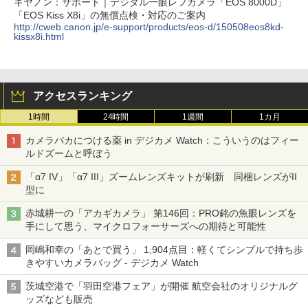
キヤノン：サポート｜デジタル一眼レフカメラ「EOS 8000D」
「EOS Kiss X8i」の無償点検・対応のご案内
http://cweb.canon.jp/e-support/products/eos-d/150508eos8kd-
kissx8i.html
アクセスランキング
1時間
24時間
1週間
1カ月
カメラバカにつける薬 in デジカメ Watch：こういうのはフィー
ルドズームと呼ぼう
「α7 IV」「α7 III」ズームレンズキットが刷新 同梱レンズがII
型に
赤城耕一の「アカギカメラ」 第146回：PRO銘の魚眼レンズを
手にして思う、マイクロフォーサーズへの期待と可能性
岡嶋和幸の「あとで買う」 1,904点目：軽くてシンプルで持ち歩
きやすいカメラバッグ - デジカメ Watch
茨城空港で「羽田空港フェア」が開催 航空会社のオリジナルグ
ッズなども販売