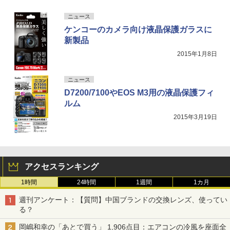
ニュース
ケンコーのカメラ向け液晶保護ガラスに
新製品
2015年1月8日
ニュース
D7200/7100やEOS M3用の液晶保護フィ
ルム
2015年3月19日
アクセスランキング
1時間
24時間
1週間
1カ月
週刊アンケート：【質問】中国ブランドの交換レンズ、使ってい
る？
岡嶋和幸の「あとで買う」 1,906点目：エアコンの冷風を座面全