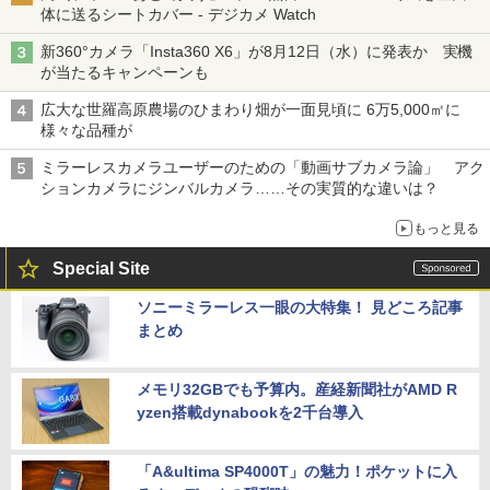
体に送るシートカバー - デジカメ Watch
新360°カメラ「Insta360 X6」が8月12日（水）に発表か 実機
が当たるキャンペーンも
広大な世羅高原農場のひまわり畑が一面見頃に 6万5,000㎡に
様々な品種が
ミラーレスカメラユーザーのための「動画サブカメラ論」 アク
ションカメラにジンバルカメラ……その実質的な違いは？
もっと見る
Special Site
ソニーミラーレス一眼の大特集！ 見どころ記事
まとめ
メモリ32GBでも予算内。産経新聞社がAMD R
yzen搭載dynabookを2千台導入
「A&ultima SP4000T」の魅力！ポケットに入