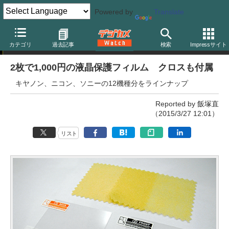
Powered by
Translate
ニュース
カテゴリ
過去記事
検索
Impressサイト
2枚で1,000円の液晶保護フィルム クロスも付属
キヤノン、ニコン、ソニーの12機種分をラインナップ
Reported by 飯塚直
（2015/3/27 12:01）
リスト