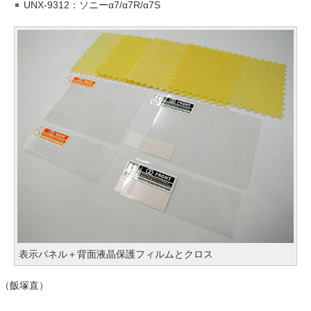
UNX-9312：ソニーα7/α7R/α7S
表示パネル＋背面液晶保護フィルムとクロス
（飯塚直）