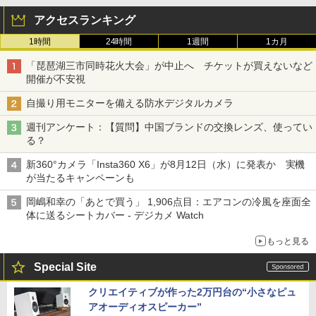
アクセスランキング
1時間
24時間
1週間
1カ月
「琵琶湖三市同時花火大会」が中止へ チケットが買えないなど
開催が不安視
自撮り用モニターを備える防水デジタルカメラ
週刊アンケート：【質問】中国ブランドの交換レンズ、使ってい
る？
新360°カメラ「Insta360 X6」が8月12日（水）に発表か 実機
が当たるキャンペーンも
岡嶋和幸の「あとで買う」 1,906点目：エアコンの冷風を座面全
体に送るシートカバー - デジカメ Watch
もっと見る
Special Site
クリエイティブが作った2万円台の“小さなピュ
アオーディオスピーカー”