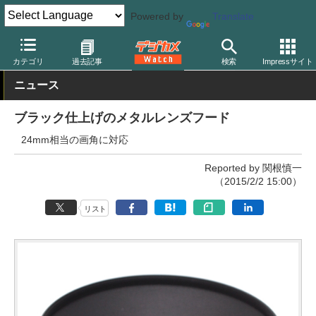
Powered by
Translate
デジカメ Watch
レンズ
交換レンズ
その他
カテゴリ
過去記事
検索
Impressサイト
ニュース
ブラック仕上げのメタルレンズフード
24mm相当の画角に対応
Reported by 関根慎一
（2015/2/2 15:00）
リスト