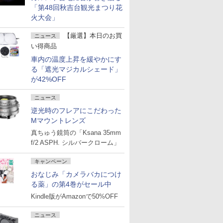
「第48回秋吉台観光まつり花
火大会」
【厳選】本日のお買
ニュース
い得商品
車内の温度上昇を緩やかにす
る「遮光マジカルシェード」
が42%OFF
ニュース
逆光時のフレアにこだわった
Mマウントレンズ
真ちゅう鏡筒の「Ksana 35mm
f/2 ASPH. シルバークローム」
キャンペーン
おなじみ「カメラバカにつけ
る薬」の第4巻がセール中
Kindle版がAmazonで50%OFF
ニュース