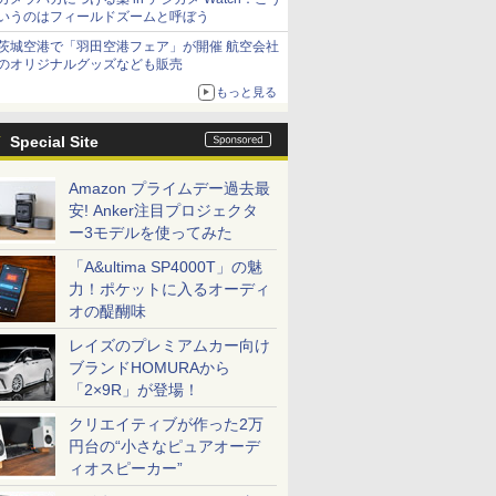
いうのはフィールドズームと呼ぼう
茨城空港で「羽田空港フェア」が開催 航空会社
のオリジナルグッズなども販売
もっと見る
Special Site
Amazon プライムデー過去最
安! Anker注目プロジェクタ
ー3モデルを使ってみた
「A&ultima SP4000T」の魅
力！ポケットに入るオーディ
オの醍醐味
レイズのプレミアムカー向け
ブランドHOMURAから
「2×9R」が登場！
クリエイティブが作った2万
円台の“小さなピュアオーデ
ィオスピーカー”