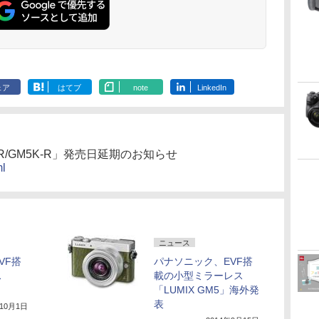
ェア
はてブ
note
LinkedIn
R/GM5K-R」発売日延期のお知らせ
ml
ニュース
VF搭
パナソニック、EVF搭
ス
載の小型ミラーレス
「LUMIX GM5」海外発
表
年10月1日