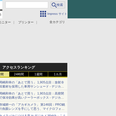
Impress サイト
全カテゴリ
モニター
プリンター
アクセスランキング
時間
24時間
1週間
1カ月
岡嶋和幸の「あとで買う」 1,905点目：放射冷
却素材を採用した車用サンシェード - デジカメ
Watch
岡嶋和幸の「あとで買う」 1,903点目：高密閉
で保冷効果が高いクーラーボックス - デジカメ
Watch
赤城耕一の「アカギカメラ」 第146回：PRO銘
の魚眼レンズを手にして思う、マイクロフォー
サーズへの期待と可能性
カメラバカにつける薬 in デジカメ Watch：こう