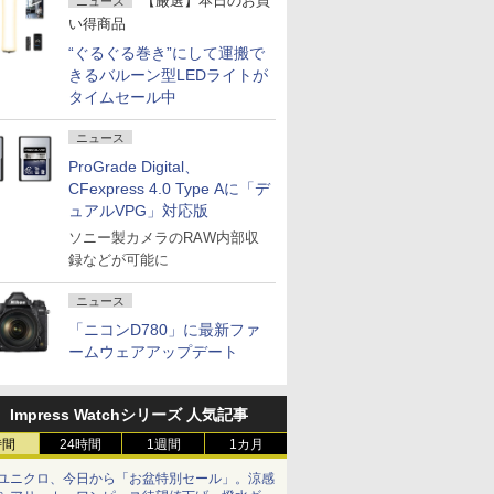
【厳選】本日のお買
ニュース
い得商品
“ぐるぐる巻き”にして運搬で
きるバルーン型LEDライトが
タイムセール中
ニュース
ProGrade Digital、
CFexpress 4.0 Type Aに「デ
ュアルVPG」対応版
ソニー製カメラのRAW内部収
録などが可能に
ニュース
「ニコンD780」に最新ファ
ームウェアアップデート
Impress Watchシリーズ 人気記事
時間
24時間
1週間
1カ月
ユニクロ、今日から「お盆特別セール」。涼感