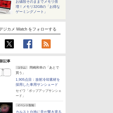
お値段そのままでメモリ倍
増！メモリ32GBの「お得な
ゲーミングノート」
デジカメ Watch をフォローする
新記事
岡嶋和幸の「あとで
コラム
買う」
1,905点目：放射冷却素材を
採用した車用サンシェード
セイワ「ポップアップサンシェ
ード」
イベント告知
カルスト台地に音が響き渡る