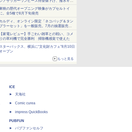
シアサッカーワンピース待望値下げ、撥水ギア
ショーツは1990円に
東映の歴代オープニング映像がカプセルトイ
に。全5種で8月下旬発売
カルディ、オンライン限定「ネコバッグ＆タン
ブラーセット」を一般販売。7月の抽選販売の
当選無効分
【家電レビュー】手ごわい雑草との戦い、コメ
リの草刈機で完全勝利 掃除機感覚で使えた
スターバックス、横浜に“文化財カフェ”8月10日
オープン
もっと見る
ICE
天海社
ス
Comic curea
impress QuickBooks
PUBFUN
パブファンセルフ