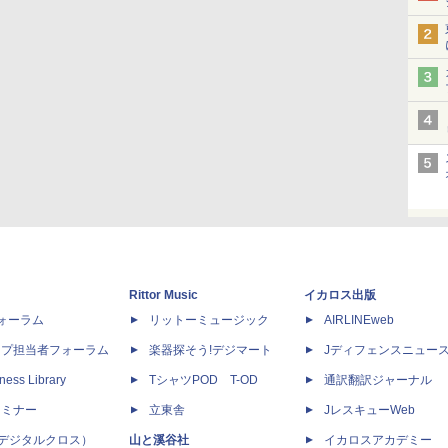
Rittor Music
イカロス出版
dフォーラム
リットーミュージック
AIRLINEweb
ップ担当者フォーラム
楽器探そう!デジマート
Jディフェンスニュー
ness Library
TシャツPOD T-OD
通訳翻訳ジャーナル
セミナー
立東舎
JレスキューWeb
 X（デジタルクロス）
山と溪谷社
イカロスアカデミー