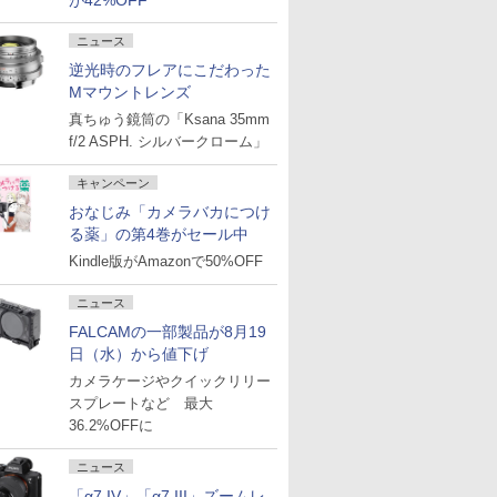
が42%OFF
ニュース
逆光時のフレアにこだわった
Mマウントレンズ
真ちゅう鏡筒の「Ksana 35mm
f/2 ASPH. シルバークローム」
キャンペーン
おなじみ「カメラバカにつけ
る薬」の第4巻がセール中
Kindle版がAmazonで50%OFF
ニュース
FALCAMの一部製品が8月19
日（水）から値下げ
カメラケージやクイックリリー
スプレートなど 最大
36.2%OFFに
ニュース
「α7 IV」「α7 III」ズームレ