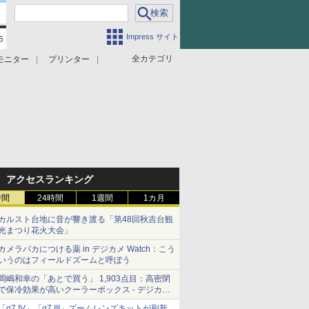
Impress サイト
全カテゴリ
モニター
プリンター
アクセスランキング
時間
24時間
1週間
1カ月
カルスト台地に音が響き渡る「第48回秋吉台観
光まつり花火大会」
カメラバカにつける薬 in デジカメ Watch：こう
いうのはフィールドズームと呼ぼう
岡嶋和幸の「あとで買う」 1,903点目：高密閉
で保冷効果が高いクーラーボックス - デジカメ
Watch
「α7 IV」「α7 III」ズームレンズキットが刷新