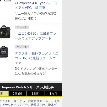
CFexpress 4.0 Type Aに「デ
ュアルVPG」対応版
ソニー製カメラのRAW内部収
録などが可能に
ニュース
「ニコンD780」に最新ファ
ームウェアアップデート
ニュース
デジタル一眼レフカメラ「ニ
コンD6」に最新ファームウ
ェア
Dタイプレンズで露出アンダー
になる現象の修正など
Impress Watchシリーズ 人気記事
時間
24時間
1週間
1カ月
ユニクロ、今日から「お盆特別セール」。涼感
シアサッカーワンピース待望値下げ、撥水ギア