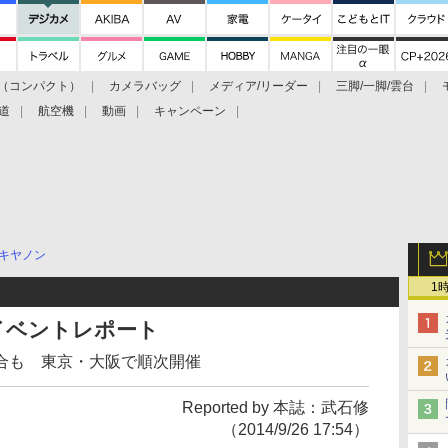
（コンパクト）
カメラバッグ
メディア/リーダー
三脚/一脚/雲台
道
航空機
動画
キャンペーン
キヤノン
1
の体験イベントレポート
合も 東京・大阪で順次開催
Reported by 本誌：武石修
（2014/9/26 17:54）