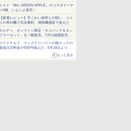
ショーツは1990円に
ミスド「Mrs. GREEN APPLE」のコラボドーナ
ツ4種、いよいよ発売！
【家電レビュー】手ごわい雑草との戦い、コメ
リの草刈機で完全勝利 掃除機感覚で使えた
カルディ、オンライン限定「ネコバッグ＆タン
ブラーセット」を一般販売。7月の抽選販売の
当選無効分
マクドナルド、マックデリバリーの朝マックの
最低注文料金が500円値上げ。8月18日より
1,500円から受付
もっと見る