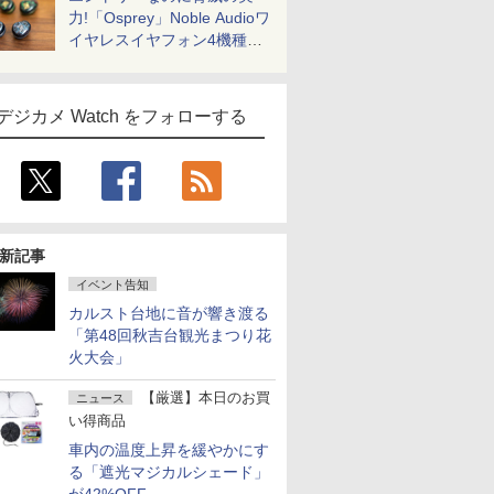
力!「Osprey」Noble Audioワ
イヤレスイヤフォン4機種を
一気に聴く
デジカメ Watch をフォローする
新記事
イベント告知
カルスト台地に音が響き渡る
「第48回秋吉台観光まつり花
火大会」
【厳選】本日のお買
ニュース
い得商品
車内の温度上昇を緩やかにす
る「遮光マジカルシェード」