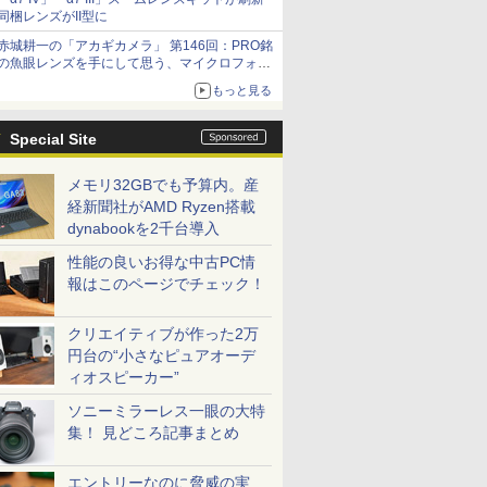
同梱レンズがII型に
赤城耕一の「アカギカメラ」 第146回：PRO銘
の魚眼レンズを手にして思う、マイクロフォー
サーズへの期待と可能性
もっと見る
Special Site
メモリ32GBでも予算内。産
経新聞社がAMD Ryzen搭載
dynabookを2千台導入
性能の良いお得な中古PC情
報はこのページでチェック！
クリエイティブが作った2万
円台の“小さなピュアオーデ
ィオスピーカー”
ソニーミラーレス一眼の大特
集！ 見どころ記事まとめ
エントリーなのに脅威の実