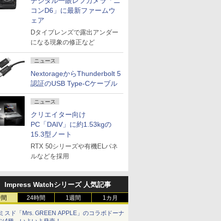
デジタル一眼レフカメラ「ニ
コンD6」に最新ファームウ
ェア
Dタイプレンズで露出アンダー
になる現象の修正など
ニュース
NextorageからThunderbolt 5
認証のUSB Type-Cケーブル
ニュース
クリエイター向け
PC「DAIV」に約1.53kgの
15.3型ノート
RTX 50シリーズや有機ELパネ
ルなどを採用
Impress Watchシリーズ 人気記事
時間
24時間
1週間
1カ月
ミスド「Mrs. GREEN APPLE」のコラボドーナ