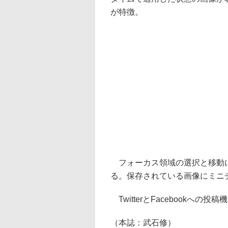
が特徴。
フォーカス領域の選択と移動に
る。保存されている画像にミニ
TwitterとFacebookへの投
（本誌：武石修）