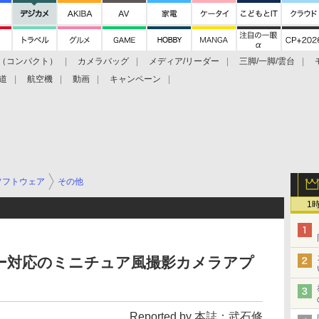
（コンパクト）
カメラバッグ
メディア/リーダー
三脚/一脚/雲台
道
航空機
動画
キャンペーン
ソフトウェア
その他
1
ー対応のミニチュア風撮影カメラアプ
Reported by 本誌：武石修