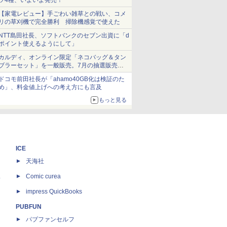
ツ4種、いよいよ発売！
【家電レビュー】手ごわい雑草との戦い、コメ
リの草刈機で完全勝利 掃除機感覚で使えた
NTT島田社長、ソフトバンクのセブン出資に「d
ポイント使えるようにして」
カルディ、オンライン限定「ネコバッグ＆タン
ブラーセット」を一般販売。7月の抽選販売の
当選無効分
ドコモ前田社長が「ahamo40GB化は検証のた
め」、料金値上げへの考え方にも言及
もっと見る
ICE
天海社
ス
Comic curea
impress QuickBooks
PUBFUN
パブファンセルフ