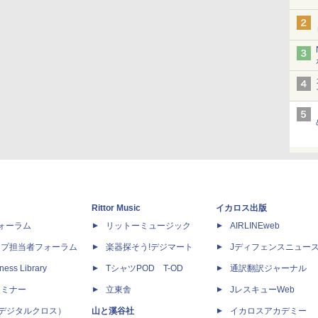
Rittor Music
イカロス出版
dフォーラム
リットーミュージック
AIRLINEweb
ップ担当者フォーラム
楽器探そう!デジマート
Jディフェンスニュー
ness Library
TシャツPOD T-OD
通訳翻訳ジャーナル
セミナー
立東舎
JレスキューWeb
 X（デジタルクロス）
山と溪谷社
イカロスアカデミー