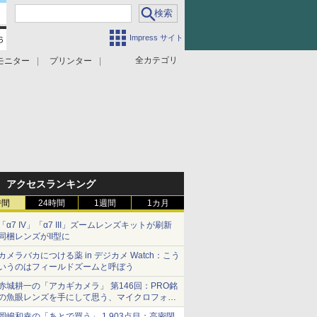
Impress サイト
全カテゴリ
モニター
プリンター
アクセスランキング
時間
24時間
1週間
1カ月
「α7 IV」「α7 III」ズームレンズキットが刷新
同梱レンズがII型に
カメラバカにつける薬 in デジカメ Watch：こう
いうのはフィールドズームと呼ぼう
赤城耕一の「アカギカメラ」 第146回：PRO銘
の魚眼レンズを手にして思う、マイクロフォー
サーズへの期待と可能性
岡嶋和幸の「あとで買う」 1,903点目：高密閉