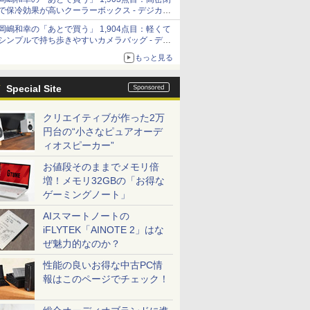
で保冷効果が高いクーラーボックス - デジカメ
Watch
岡嶋和幸の「あとで買う」 1,904点目：軽くて
シンプルで持ち歩きやすいカメラバッグ - デジ
カメ Watch
もっと見る
Special Site
クリエイティブが作った2万
円台の“小さなピュアオーデ
ィオスピーカー”
お値段そのままでメモリ倍
増！メモリ32GBの「お得な
ゲーミングノート」
AIスマートノートの
iFLYTEK「AINOTE 2」はな
ぜ魅力的なのか？
性能の良いお得な中古PC情
報はこのページでチェック！