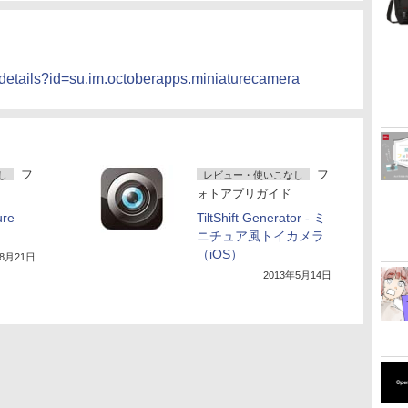
s/details?id=su.im.octoberapps.miniaturecamera
フ
フ
し
レビュー・使いこなし
ォトアプリガイド
ure
TiltShift Generator - ミ
ニチュア風トイカメラ
（iOS）
年8月21日
2013年5月14日