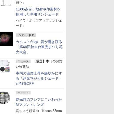
買う」
1,905点目：放射冷却素材を
採用した車用サンシェード
セイワ「ポップアップサンシェ
ード」
イベント告知
カルスト台地に音が響き渡る
「第48回秋吉台観光まつり花
火大会」
【厳選】本日のお買
ニュース
い得商品
車内の温度上昇を緩やかにす
る「遮光マジカルシェード」
が42%OFF
ニュース
逆光時のフレアにこだわった
Mマウントレンズ
真ちゅう鏡筒の「Ksana 35mm