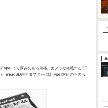
最
主流のType Iより厚みのある規格。カメラが搭載するCF
microSD用アダプターにはType I対応のものも