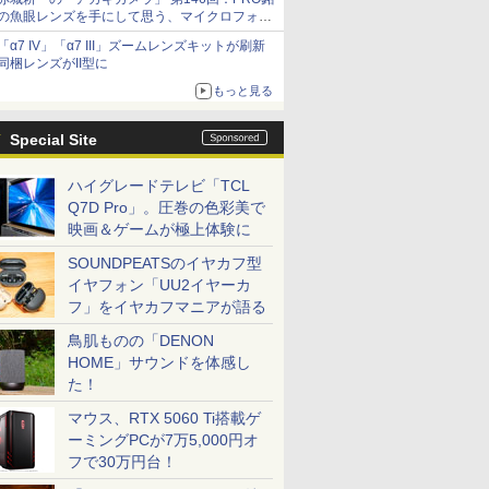
の魚眼レンズを手にして思う、マイクロフォー
サーズへの期待と可能性
「α7 IV」「α7 III」ズームレンズキットが刷新
同梱レンズがII型に
もっと見る
Special Site
ハイグレードテレビ「TCL
Q7D Pro」。圧巻の色彩美で
映画＆ゲームが極上体験に
SOUNDPEATSのイヤカフ型
イヤフォン「UU2イヤーカ
フ」をイヤカフマニアが語る
鳥肌ものの「DENON
HOME」サウンドを体感し
た！
マウス、RTX 5060 Ti搭載ゲ
ーミングPCが7万5,000円オ
フで30万円台！