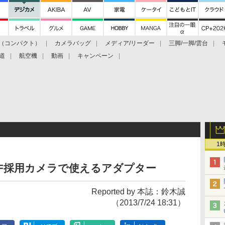
（コンパクト）
カメラバッグ
メディア/リーダー
三脚/一脚/雲台
道
航空機
動画
キャンペーン
1
をCF採用カメラで使えるアダプター
Reported by 本誌：鈴木誠
（2013/7/24 18:31）