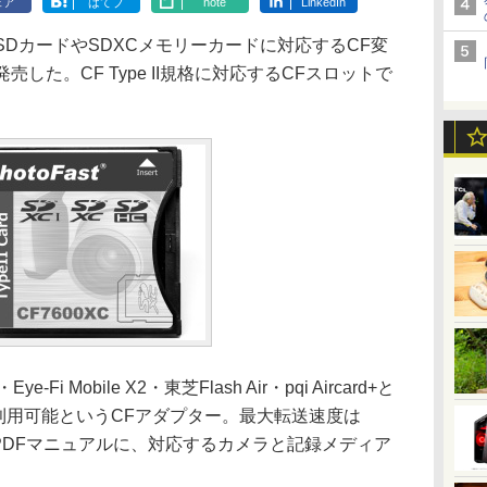
ェア
はてブ
note
LinkedIn
i内蔵SDカードやSDXCメモリーカードに対応するCF変
発売した。CF Type II規格に対応するCFスロットで
ye-Fi Mobile X2・東芝Flash Air・pqi Aircard+と
を利用可能というCFアダプター。最大転送速度は
るPDFマニュアルに、対応するカメラと記録メディア