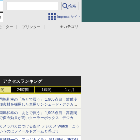
Impress サイト
全カテゴリ
モニター
プリンター
アクセスランキング
時間
24時間
1週間
1カ月
岡嶋和幸の「あとで買う」 1,905点目：放射冷
却素材を採用した車用サンシェード - デジカメ
Watch
岡嶋和幸の「あとで買う」 1,903点目：高密閉
で保冷効果が高いクーラーボックス - デジカメ
Watch
カメラバカにつける薬 in デジカメ Watch：こう
いうのはフィールドズームと呼ぼう
赤城耕一の「アカギカメラ」 第146回：PRO銘