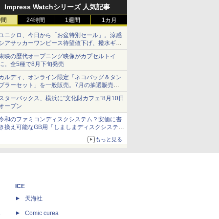
Impress Watchシリーズ 人気記事
時間
24時間
1週間
1カ月
ユニクロ、今日から「お盆特別セール」。涼感
シアサッカーワンピース待望値下げ、撥水ギア
ショーツは1990円に
東映の歴代オープニング映像がカプセルトイ
に。全5種で8月下旬発売
カルディ、オンライン限定「ネコバッグ＆タン
ブラーセット」を一般販売。7月の抽選販売の
当選無効分
スターバックス、横浜に“文化財カフェ”8月10日
オープン
令和のファミコンディスクシステム？安価に書
き換え可能なGB用「しましまディスクシステ
ム」
もっと見る
ICE
天海社
ス
Comic curea