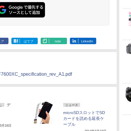
ェア
はてブ
note
LinkedIn
CF7600XC_specification_rev_A1.pdf
デ
し
ニュース
microSDスロットでSD
カードを読める延長ケ
ーブル
年3月16日