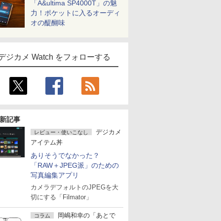
「A&ultima SP4000T」の魅
力！ポケットに入るオーディ
オの醍醐味
デジカメ Watch をフォローする
新記事
デジカメ
レビュー・使いこなし
アイテム丼
ありそうでなかった？
「RAW＋JPEG派」のための
写真編集アプリ
カメラデフォルトのJPEGを大
切にする「Filmator」
岡嶋和幸の「あとで
コラム