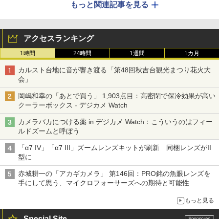
もっと関連記事を見る
アクセスランキング
1時間
24時間
1週間
1カ月
カルスト台地に音が響き渡る「第48回秋吉台観光まつり花火大
会」
岡嶋和幸の「あとで買う」 1,903点目：高密閉で保冷効果が高い
クーラーボックス - デジカメ Watch
カメラバカにつける薬 in デジカメ Watch：こういうのはフィー
ルドズームと呼ぼう
「α7 IV」「α7 III」ズームレンズキットが刷新 同梱レンズがII
型に
赤城耕一の「アカギカメラ」 第146回：PRO銘の魚眼レンズを
手にして思う、マイクロフォーサーズへの期待と可能性
もっと見る
Special Site