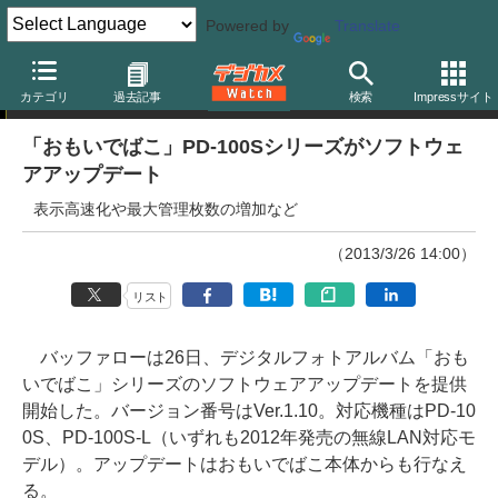
Powered by
Translate
ニュース
カテゴリ
過去記事
検索
Impressサイト
「おもいでばこ」PD-100Sシリーズがソフトウェ
アアップデート
表示高速化や最大管理枚数の増加など
（2013/3/26 14:00）
リスト
バッファローは26日、デジタルフォトアルバム「おも
いでばこ」シリーズのソフトウェアアップデートを提供
開始した。バージョン番号はVer.1.10。対応機種はPD-10
0S、PD-100S-L（いずれも2012年発売の無線LAN対応モ
デル）。アップデートはおもいでばこ本体からも行なえ
る。