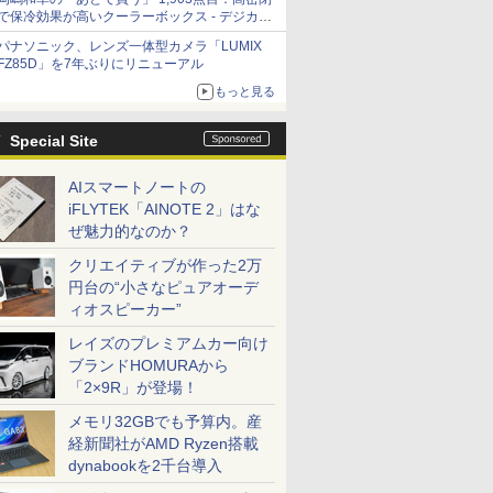
で保冷効果が高いクーラーボックス - デジカメ
Watch
パナソニック、レンズ一体型カメラ「LUMIX
FZ85D」を7年ぶりにリニューアル
もっと見る
Special Site
AIスマートノートの
iFLYTEK「AINOTE 2」はな
ぜ魅力的なのか？
クリエイティブが作った2万
円台の“小さなピュアオーデ
ィオスピーカー”
レイズのプレミアムカー向け
ブランドHOMURAから
「2×9R」が登場！
メモリ32GBでも予算内。産
経新聞社がAMD Ryzen搭載
dynabookを2千台導入