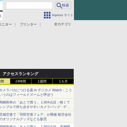
Impress サイト
全カテゴリ
モニター
プリンター
アクセスランキング
時間
24時間
1週間
1カ月
カメラバカにつける薬 in デジカメ Watch：こう
いうのはフィールドズームと呼ぼう
岡嶋和幸の「あとで買う」 1,904点目：軽くて
シンプルで持ち歩きやすいカメラバッグ - デジ
カメ Watch
茨城空港で「羽田空港フェア」が開催 航空会社
のオリジナルグッズなども販売
岡嶋和幸の「あとで買う」 1,903点目：高密閉