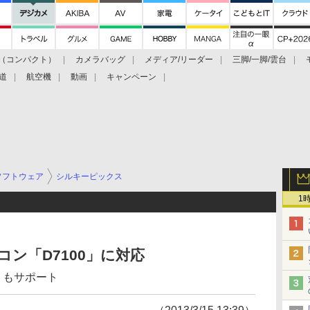
（コンパクト）
カメラバッグ
メディア/リーダー
三脚/一脚/雲台
道
航空機
動画
キャンペーン
ソフトウェア
シルキーピックス
1
ニコン「D7100」に対応
1」もサポート