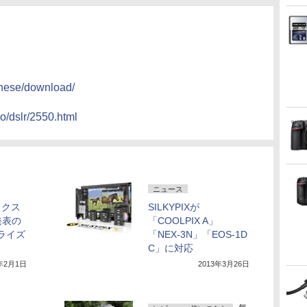
anese/download/
no/dslr/2550.html
ニュース
ックス
SILKYPIXが
発表の
「COOLPIX A」
プライズ
「NEX-3N」「EOS-1D
C」に対応
3年2月1日
2013年3月26日