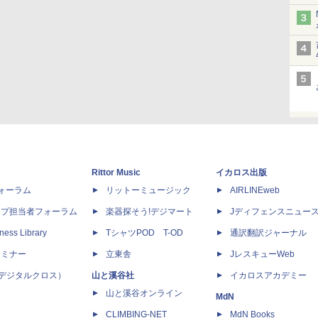
Rittor Music
イカロス出版
dフォーラム
リットーミュージック
AIRLINEweb
ップ担当者フォーラム
楽器探そう!デジマート
Jディフェンスニュー
ness Library
TシャツPOD T-OD
通訳翻訳ジャーナル
セミナー
立東舎
JレスキューWeb
 X（デジタルクロス）
山と溪谷社
イカロスアカデミー
山と溪谷オンライン
MdN
CLIMBING-NET
MdN Books