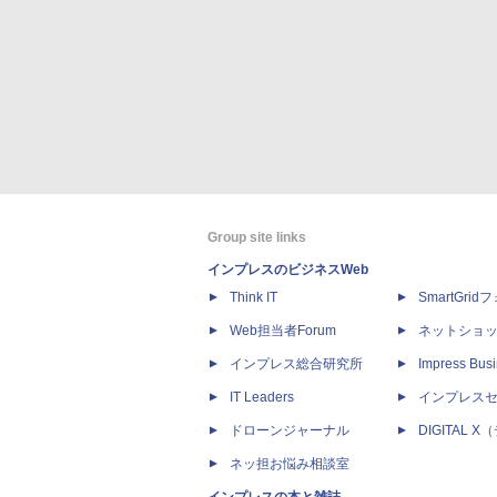
Group site links
インプレスのビジネスWeb
Think IT
SmartGri
Web担当者Forum
ネットショ
インプレス総合研究所
Impress Busi
IT Leaders
インプレス
ドローンジャーナル
DIGITAL
ネッ担お悩み相談室