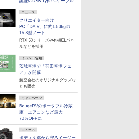
認証のUSB Type-Cケーブル
ニュース
クリエイター向け
PC「DAIV」に約1.53kgの
15.3型ノート
RTX 50シリーズや有機ELパネ
ルなどを採用
イベント告知
茨城空港で「羽田空港フェ
ア」が開催
航空会社のオリジナルグッズな
ども販売
キャンペーン
BougeRVのポータブル冷蔵
庫・エアコンなど最大
70％OFFに
ニュース
ボディを傷から守るイージー