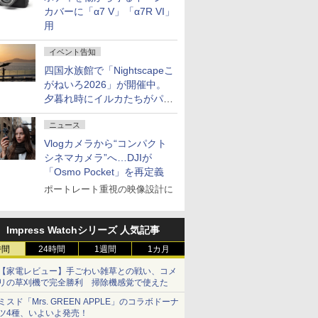
カバーに「α7 V」「α7R VI」
用
イベント告知
四国水族館で「Nightscapeこ
がねいろ2026」が開催中。
夕暮れ時にイルカたちがパフ
ォーマンスを繰り広げる
ニュース
Vlogカメラから“コンパクト
シネマカメラ”へ…DJIが
「Osmo Pocket」を再定義
ポートレート重視の映像設計に
Impress Watchシリーズ 人気記事
時間
24時間
1週間
1カ月
【家電レビュー】手ごわい雑草との戦い、コメ
リの草刈機で完全勝利 掃除機感覚で使えた
ミスド「Mrs. GREEN APPLE」のコラボドーナ
ツ4種、いよいよ発売！