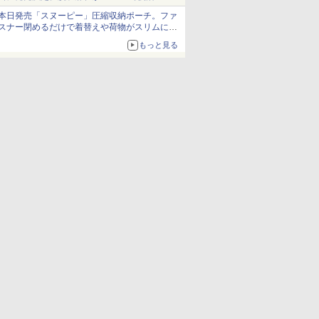
発売から2週間は20%オフになるセールが実施
本日発売「スヌーピー」圧縮収納ポーチ。ファ
スナー閉めるだけで着替えや荷物がスリムにま
とまる
もっと見る