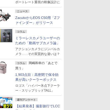
ポートレート重視の映像設計に
ニュース
ZacutoからEOS C50用「Zフ
ァインダー」がリリース
コラム
ミラーレスカメラユーザーの
ための「動画サブカメラ論」
アクションカメラにジンバルカ
メラ……その実質的な違いは？
岡嶋和幸の「あとで
コラム
買う」
1,903点目：高密閉で保冷効
果が高いクーラーボックス
ロゴス「ハイパー氷点下クーラ
ー・スリップリッドTALL」
週刊アンケート
【結果発表】撮影旅行でLCC