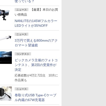
使っている？
【厳選】本日のお買
ニュース
い得商品
NANLITEの145Wフルカラー
LEDライトが35%OFF
ニュース
3万円で買える800mmのアク
ロマート望遠鏡
コンテスト
ビックカメラ主催のフォトコ
ンテスト、第2回の受賞作が
決定
応募総数が4万2,722点 10月に
作品展も
ニュース
巻取り式USB Type-Cケーブ
ル内蔵の67W充電器