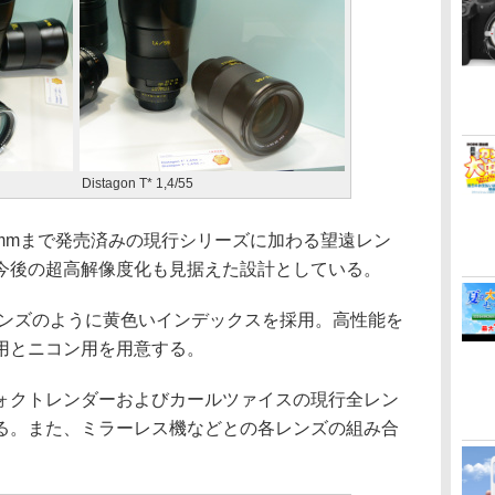
Distagon T* 1,4/55
5は、100mmまで発売済みの現行シリーズに加わる望遠レン
今後の超高解像度化も見据えた設計としている。
5は、シネレンズのように黄色いインデックスを採用。高性能を
用とニコン用を用意する。
クトレンダーおよびカールツァイスの現行全レン
る。また、ミラーレス機などとの各レンズの組み合