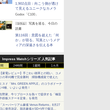
1,902点目：向こう側が透け
て見えるユニークなカメラ
Godox「C100」
写真を巡る、今日の
コラム
読書
第116回：意図を超えた「何
か」が宿る。写真というメデ
ィアの深遠さを伝える本
Impress Watchシリーズ 人気記事
時間
24時間
1週間
1カ月
【家電レビュー】手ごわい雑草との戦い、コメ
リの草刈機で完全勝利 掃除機感覚で使えた
ミスド「Mrs. GREEN APPLE」のコラボドーナ
ツ4種、いよいよ発売！
吉野家、牛リブロースを熱々で提供する「極旨
牛鉄板ステーキ定食」を発売
「スーパーリアル麻雀 Venus Returns」8月27
日に発売決定。脱衣麻雀が3D×VRで復活