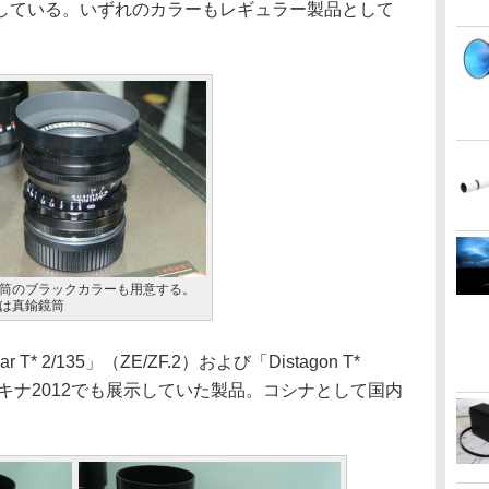
している。いずれのカラーもレギュラー製品として
筒のブラックカラーも用意する。
は真鍮鏡筒
* 2/135」（ZE/ZF.2）および「Distagon T*
、フォトキナ2012でも展示していた製品。コシナとして国内