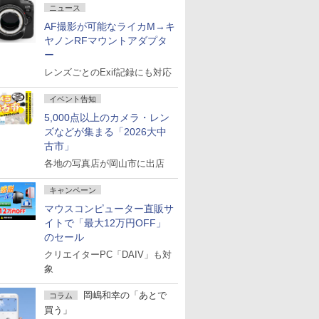
ニュース
AF撮影が可能なライカM→キ
ヤノンRFマウントアダプタ
ー
レンズごとのExif記録にも対応
イベント告知
5,000点以上のカメラ・レン
ズなどが集まる「2026大中
古市」
各地の写真店が岡山市に出店
キャンペーン
マウスコンピューター直販サ
イトで「最大12万円OFF」
のセール
クリエイターPC「DAIV」も対
象
岡嶋和幸の「あとで
コラム
買う」