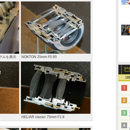
デルを展示
NOKTON 25mm F0.95
1
HELIAR classic 75mm F1.8