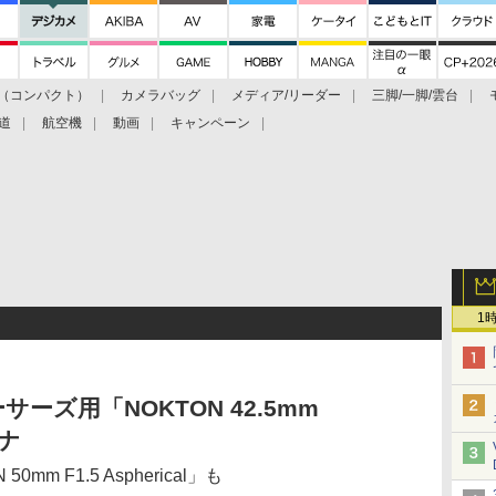
（コンパクト）
カメラバッグ
メディア/リーダー
三脚/一脚/雲台
道
航空機
動画
キャンペーン
1
ーズ用「NOKTON 42.5mm
シナ
m F1.5 Aspherical」も