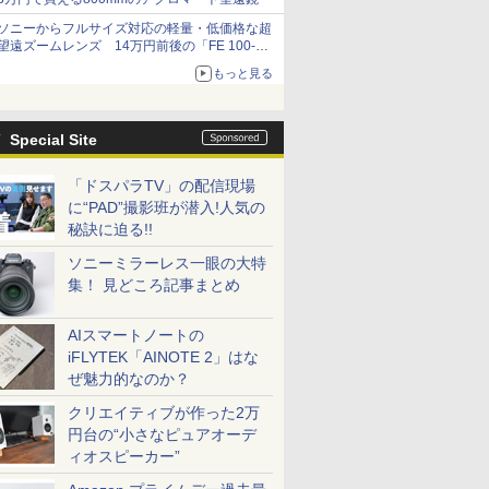
ソニーからフルサイズ対応の軽量・低価格な超
望遠ズームレンズ 14万円前後の「FE 100-
400mm F5.6-8 OSS」
もっと見る
Special Site
「ドスパラTV」の配信現場
に“PAD”撮影班が潜入!人気の
秘訣に迫る!!
ソニーミラーレス一眼の大特
集！ 見どころ記事まとめ
AIスマートノートの
iFLYTEK「AINOTE 2」はな
ぜ魅力的なのか？
クリエイティブが作った2万
円台の“小さなピュアオーデ
ィオスピーカー”