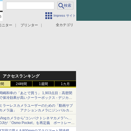
Impress サイト
全カテゴリ
モニター
プリンター
アクセスランキング
時間
24時間
1週間
1カ月
岡嶋和幸の「あとで買う」 1,903点目：高密閉
で保冷効果が高いクーラーボックス - デジカメ
Watch
ミラーレスカメラユーザーのための「動画サブ
カメラ論」 アクションカメラにジンバルカメ
ラ……その実質的な違いは？
Vlogカメラから“コンパクトシネマカメラ”へ…
DJIが「Osmo Pocket」を再定義 ポートレート
重視の映像設計に
3万円で買える800mmのアクロマート望遠鏡