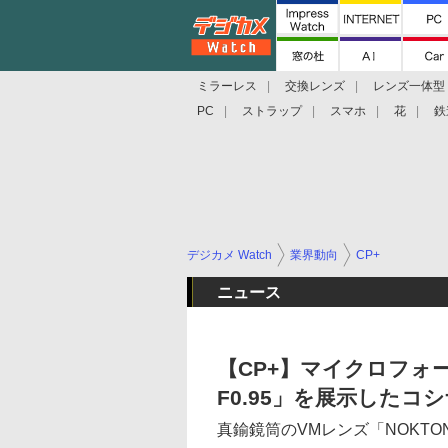
ミラーレス
交換レンズ
レンズ一体型
PC
ストラップ
スマホ
花
鉄
デジカメ Watch
業界動向
CP+
ニュース
【CP+】マイクロフォーサ
F0.95」を展示したコ
真鍮鏡筒のVMレンズ「NOKTON 50m