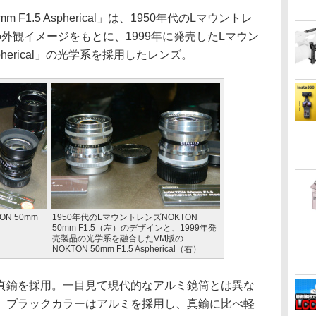
F1.5 Aspherical」は、1950年代のLマウントレ
.5」の外観イメージをもとに、1999年に発売したLマウン
Aspherical」の光学系を採用したレンズ。
N 50mm
1950年代のLマウントレンズNOKTON
50mm F1.5（左）のデザインと、1999年発
売製品の光学系を融合したVM版の
NOKTON 50mm F1.5 Aspherical（右）
鍮を採用。一目見て現代的なアルミ鏡筒とは異な
。ブラックカラーはアルミを採用し、真鍮に比べ軽