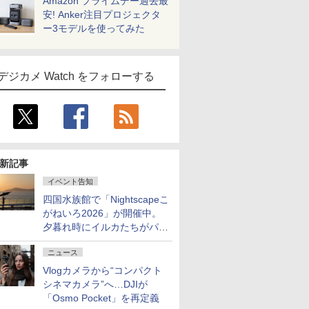
Amazon プライムデー過去最
安! Anker注目プロジェクタ
ー3モデルを使ってみた
デジカメ Watch をフォローする
新記事
イベント告知
四国水族館で「Nightscapeこ
がねいろ2026」が開催中。
夕暮れ時にイルカたちがパフ
ォーマンスを繰り広げる
ニュース
Vlogカメラから“コンパクト
シネマカメラ”へ…DJIが
「Osmo Pocket」を再定義