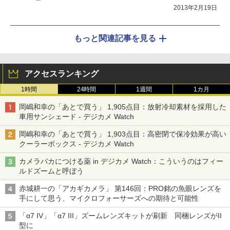
2013年2月19日
もっと関連記事を見る
アクセスランキング
1時間
24時間
1週間
1カ月
岡嶋和幸の「あとで買う」 1,905点目：放射冷却素材を採用した
車用サンシェード - デジカメ Watch
岡嶋和幸の「あとで買う」 1,903点目：高密閉で保冷効果が高い
クーラーボックス - デジカメ Watch
カメラバカにつける薬 in デジカメ Watch：こういうのはフィー
ルドズームと呼ぼう
赤城耕一の「アカギカメラ」 第146回：PRO銘の魚眼レンズを
手にして思う、マイクロフォーサーズへの期待と可能性
「α7 IV」「α7 III」ズームレンズキットが刷新 同梱レンズがII
型に