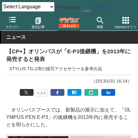
Powered by
Translate
デジカメ Watch
カメラ
ミラーレスカメラ
オリンパス
カテゴリ
過去記事
検索
Impressサイト
ニュース
【CP+】オリンパスが「E-P3後継機」を2013年に
発売すると発表
STYLUS TG-2用の接写アクセサリーを参考出品
（2013/1/31 16:14）
リスト
オリンパスブースでは、新製品の展示に加えて、「OL
YMPUS PEN E-P3」の後継機を2013年内に発売するこ
とを明らかにした。