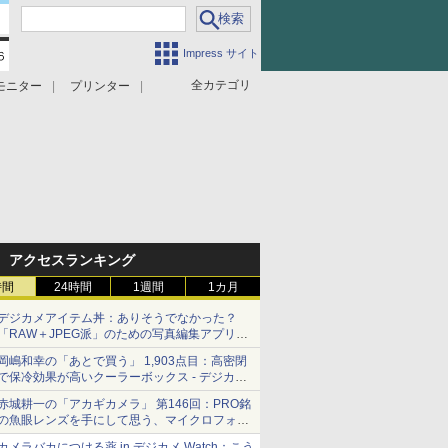
Impress サイト
全カテゴリ
モニター
プリンター
アクセスランキング
時間
24時間
1週間
1カ月
デジカメアイテム丼：ありそうでなかった？
「RAW＋JPEG派」のための写真編集アプリ
カメラデフォルトのJPEGを大切にする
岡嶋和幸の「あとで買う」 1,903点目：高密閉
「Filmator」
で保冷効果が高いクーラーボックス - デジカメ
Watch
赤城耕一の「アカギカメラ」 第146回：PRO銘
の魚眼レンズを手にして思う、マイクロフォー
サーズへの期待と可能性
カメラバカにつける薬 in デジカメ Watch：こう