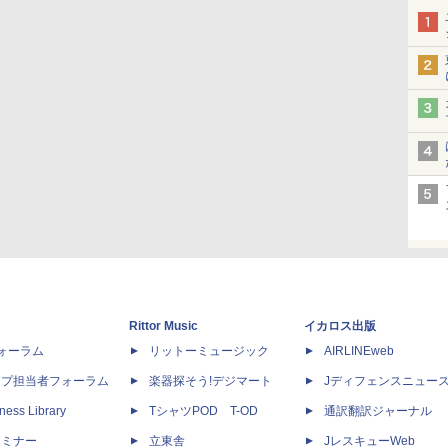
Rittor Music
イカロス出版
dフォーラム
リットーミュージック
AIRLINEweb
ップ担当者フォーラム
楽器探そう!デジマート
Jディフェンスニュー
ness Library
TシャツPOD T-OD
通訳翻訳ジャーナル
セミナー
立東舎
JレスキューWeb