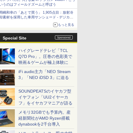
いうのはフィールドズームと呼ぼう
岡嶋和幸の「あとで買う」 1,905点目：放射冷
却素材を採用した車用サンシェード - デジカメ
Watch
もっと見る
Special Site
ハイグレードテレビ「TCL
Q7D Pro」。圧巻の色彩美で
映画＆ゲームが極上体験に
iFi audio主力「NEO Stream
3」「NEO iDSD 3」に迫る
SOUNDPEATSのイヤカフ型
イヤフォン「UU2イヤーカ
フ」をイヤカフマニアが語る
メモリ32GBでも予算内。産
経新聞社がAMD Ryzen搭載
dynabookを2千台導入