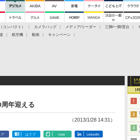
（コンパクト）
カメラバッグ
メディア/リーダー
三脚/一脚/雲台
道
航空機
動画
キャンペーン
1
80周年迎える
（2013/1/28 14:31）
ェア
はてブ
note
LinkedIn