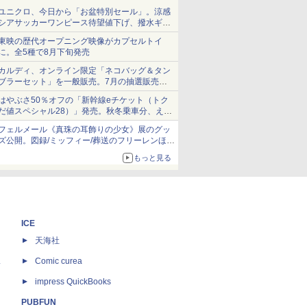
ユニクロ、今日から「お盆特別セール」。涼感
シアサッカーワンピース待望値下げ、撥水ギア
ショーツは1990円に
東映の歴代オープニング映像がカプセルトイ
に。全5種で8月下旬発売
カルディ、オンライン限定「ネコバッグ＆タン
ブラーセット」を一般販売。7月の抽選販売の
当選無効分
はやぶさ50％オフの「新幹線eチケット（トク
だ値スペシャル28）」発売。秋冬乗車分、えき
ねっと限定
フェルメール《真珠の耳飾りの少女》展のグッ
ズ公開。図録/ミッフィー/葬送のフリーレンほ
か、注目ブランドコラボが実現
もっと見る
ICE
天海社
ス
Comic curea
impress QuickBooks
PUBFUN