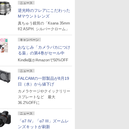
ニュース
逆光時のフレアにこだわった
Mマウントレンズ
真ちゅう鏡筒の「Ksana 35mm
f/2 ASPH. シルバークローム」
キャンペーン
おなじみ「カメラバカにつけ
る薬」の第4巻がセール中
Kindle版がAmazonで50%OFF
ニュース
FALCAMの一部製品が8月19
日（水）から値下げ
カメラケージやクイックリリー
スプレートなど 最大
36.2%OFFに
ニュース
「α7 IV」「α7 III」ズームレ
ンズキットが刷新