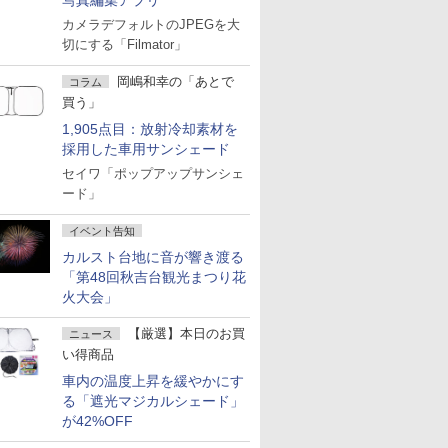
写真編集アプリ
カメラデフォルトのJPEGを大
切にする「Filmator」
岡嶋和幸の「あとで
コラム
買う」
1,905点目：放射冷却素材を
採用した車用サンシェード
セイワ「ポップアップサンシェ
ード」
イベント告知
カルスト台地に音が響き渡る
「第48回秋吉台観光まつり花
火大会」
【厳選】本日のお買
ニュース
い得商品
車内の温度上昇を緩やかにす
る「遮光マジカルシェード」
が42%OFF