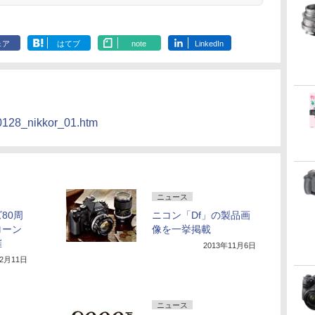
ェア
はてブ
note
LinkedIn
/0128_nikkor_01.htm
ニュース
80周
ニコン「Df」の製品画
ローン
像を一挙掲載
催
2013年11月6日
12月11日
ニュース