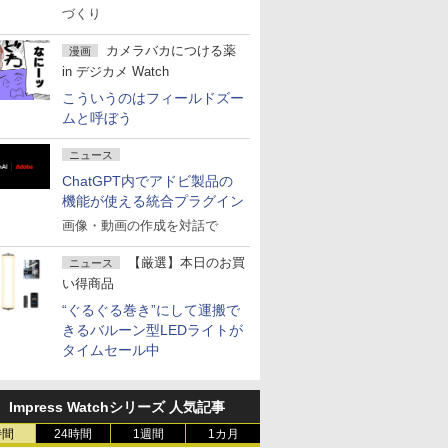
づくり
カメラバカにつける薬
漫画
in デジカメ Watch
こういうのはフィールドズー
ムと呼ぼう
ニュース
ChatGPT内でアドビ製品の
機能が使える統合プラグイン
画像・動画の作成を対話で
【厳選】本日のお買
ニュース
い得商品
“ぐるぐる巻き”にして運搬で
きるバルーン型LEDライトが
タイムセール中
Impress Watchシリーズ 人気記事
時間
24時間
1週間
1カ月