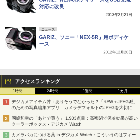
対応に改良
2013年2月21日
ニュース
GARIZ、ソニー「NEX-5R」用ボディケ
ース
2012年12月20日
アクセスランキング
1時間
24時間
1週間
1カ月
デジカメアイテム丼：ありそうでなかった？「RAW＋JPEG派」
のための写真編集アプリ カメラデフォルトのJPEGを大切にす
る「Filmator」
岡嶋和幸の「あとで買う」 1,903点目：高密閉で保冷効果が高い
クーラーボックス - デジカメ Watch
カメラバカにつける薬 in デジカメ Watch：こういうのはフィー