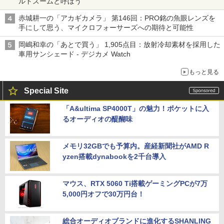
ルドズームと呼ぼう
赤城耕一の「アカギカメラ」 第146回：PRO銘の魚眼レンズを
手にして思う、マイクロフォーサーズへの期待と可能性
岡嶋和幸の「あとで買う」 1,905点目：放射冷却素材を採用した
車用サンシェード - デジカメ Watch
もっと見る
Special Site
「A&ultima SP4000T」の魅力！ポケットに入
るオーディオの醍醐味
メモリ32GBでも予算内。産経新聞社がAMD R
yzen搭載dynabookを2千台導入
マウス、RTX 5060 Ti搭載ゲーミングPCが7万
5,000円オフで30万円台！
総合オーディオブランドに進化するSHANLING