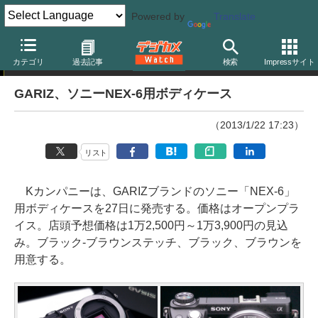
Powered by
Translate
ニュース
カテゴリ
過去記事
検索
Impressサイト
GARIZ、ソニーNEX-6用ボディケース
（2013/1/22 17:23）
リスト
Kカンパニーは、GARIZブランドのソニー「NEX-6」
用ボディケースを27日に発売する。価格はオープンプラ
イス。店頭予想価格は1万2,500円～1万3,900円の見込
み。ブラック-ブラウンステッチ、ブラック、ブラウンを
用意する。