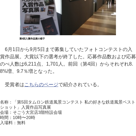
第4回入賞作品展の様子
6月1日から9月5日まで募集していたフォトコンテストの入
賞作品展。大賞以下の選考が終了した。応募作品数および応募
のべ人数は6,211点、1,701人。前回（第4回）からそれぞれ8.
8%増、9.7％増となった。
受賞者は
こちらのページ
で紹介されている。
名称：「第5回タムロン鉄道風景コンテスト 私の好きな鉄道風景ベスト
ショット」入賞作品写真展
会場：そごう大宮店3階特設会場
時間：10時〜20時
入場料：無料