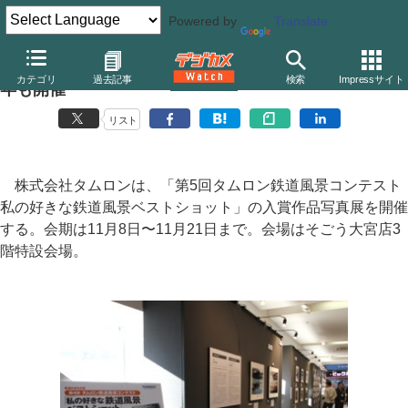
Powered by
Translate
「第5回タムロン鉄道風景コンテスト」入賞作品展が今
カテゴリ
過去記事
検索
Impressサイト
年も開催
リスト
株式会社タムロンは、「第5回タムロン鉄道風景コンテスト
私の好きな鉄道風景ベストショット」の入賞作品写真展を開催
する。会期は11月8日〜11月21日まで。会場はそごう大宮店3
階特設会場。