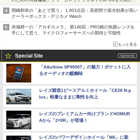
る「Filmator」
岡嶋和幸の「あとで買う」 1,903点目：高密閉で保冷効果が高い
クーラーボックス - デジカメ Watch
赤城耕一の「アカギカメラ」 第146回：PRO銘の魚眼レンズを
手にして思う、マイクロフォーサーズへの期待と可能性
もっと見る
Special Site
「A&ultima SP4000T」の魅力！ポケットに入
るオーディオの醍醐味
レイズ鍛造1ピースアルミホイール「CE28 N-p
lus」軽量なままに剛性を向上
レイズのプレミアムカー向けブランドHOMUR
Aから「2×9R」が登場！
レイズのパワーデザインホイール「M6」に新