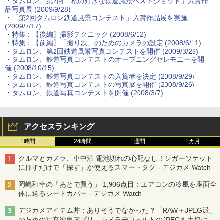
・
タムロン、第2回「私の好きな鉄道風景ベストショット」入賞作
品写真展 (2009/9/28)
・
「第2回タムロン鉄道風景コンテスト」入賞作品展を実施
(2009/7/17)
・
特集：【後編】撮影テクニック (2008/6/12)
・
特集：【前編】「撮り鉄」のためのカメラの設定 (2008/6/11)
・
タムロン、第2回鉄道風景写真コンテストを開催 (2009/3/26)
・
タムロン、鉄道写真コンテストのオープニングセレモニーを開
催 (2008/10/15)
・
タムロン、鉄道写真コンテストの入賞者を決定 (2008/9/29)
・
タムロン、鉄道写真コンテストの写真展を開催 (2008/9/26)
・
タムロン、鉄道写真コンテストを開催 (2008/3/7)
アクセスランキング
1時間
24時間
1週間
1カ月
クルマとカメラ、車中泊 電池切れの心配なし！シガーソケット
に挿すだけで「探す」が使えるスマートタグ - デジカメ Watch
岡嶋和幸の「あとで買う」 1,906点目：エアコンの冷風を座面全
体に送るシートカバー - デジカメ Watch
デジカメアイテム丼：ありそうでなかった？「RAW＋JPEG派」
のための写真編集アプリ カメラデフォルトのJPEGを大切にす