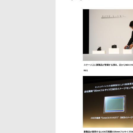
ステージ上に新製品が登場する演出。左からNEX-VG90
RX1
新製品が採用する2,430万画素の35mmフルサイズC