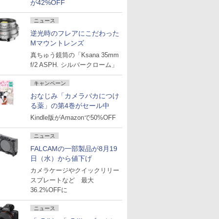
が42%OFF
ニュース
逆光時のフレアにこだわった
Mマウントレンズ
真ちゅう鏡筒の「Ksana 35mm
f/2 ASPH. シルバークローム」
キャンペーン
おなじみ「カメラバカにつけ
る薬」の第4巻がセール中
Kindle版がAmazonで50%OFF
ニュース
FALCAMの一部製品が8月19
日（水）から値下げ
カメラケージやクイックリリー
スプレートなど 最大
36.2%OFFに
ニュース