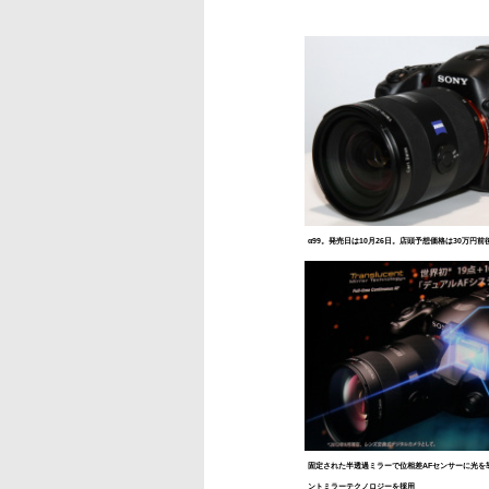
α99。発売日は10月26日。店頭予想価格は30万円
固定された半透過ミラーで位相差AFセンサーに光を
ントミラーテクノロジーを採用