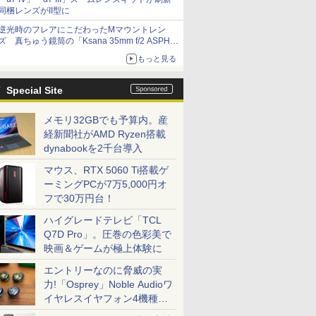
同梱レンズがII型に
逆光時のフレアにこだわったMマウントレン
ズ 真ちゅう鏡筒の「Ksana 35mm f/2 ASPH.
シルバークローム」
もっと見る
Special Site
メモリ32GBでも予算内。産
経新聞社がAMD Ryzen搭載
dynabookを2千台導入
マウス、RTX 5060 Ti搭載ゲ
ーミングPCが7万5,000円オ
フで30万円台！
ハイグレードテレビ「TCL
Q7D Pro」。圧巻の色彩美で
映画＆ゲームが極上体験に
エントリーなのに脅威の実
力!「Osprey」Noble Audioワ
イヤレスイヤフォン4機種を
一気に聴く