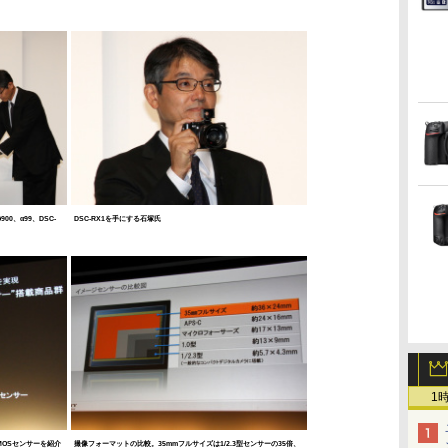
0、α99、DSC-
DSC-RX1を手にする石塚氏
1
MOSセンサーを紹介
撮像フォーマットの比較。35mmフルサイズは1/2.3型センサーの35倍、