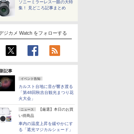
ソニーミラーレス一眼の大特
集！ 見どころ記事まとめ
デジカメ Watch をフォローする
新記事
イベント告知
カルスト台地に音が響き渡る
「第48回秋吉台観光まつり花
火大会」
【厳選】本日のお買
ニュース
い得商品
車内の温度上昇を緩やかにす
る「遮光マジカルシェード」