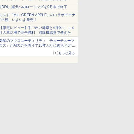
ショーツは1990円に
KDDI、楽天へのローミングを9月末で終了
ミスド「Mrs. GREEN APPLE」のコラボドーナ
ツ4種、いよいよ発売！
【家電レビュー】手ごわい雑草との戦い、コメ
リの草刈機で完全勝利 掃除機感覚で使えた
老舗のマウスユーティリティ「チューチューマ
ウス」がAIの力を借りて15年ぶりに復活／64bit
化、Windows 10/11、「Chrome」も走り回
もっと見る
る。復活記念で2026年末まで500円