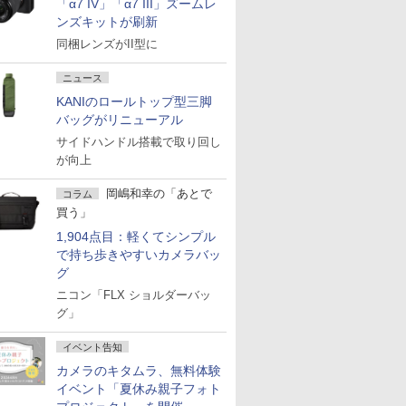
「α7 IV」「α7 III」ズームレ
ンズキットが刷新
同梱レンズがII型に
ニュース
KANIのロールトップ型三脚
バッグがリニューアル
サイドハンドル搭載で取り回し
が向上
岡嶋和幸の「あとで
コラム
買う」
1,904点目：軽くてシンプル
で持ち歩きやすいカメラバッ
グ
ニコン「FLX ショルダーバッ
グ」
イベント告知
カメラのキタムラ、無料体験
イベント「夏休み親子フォト