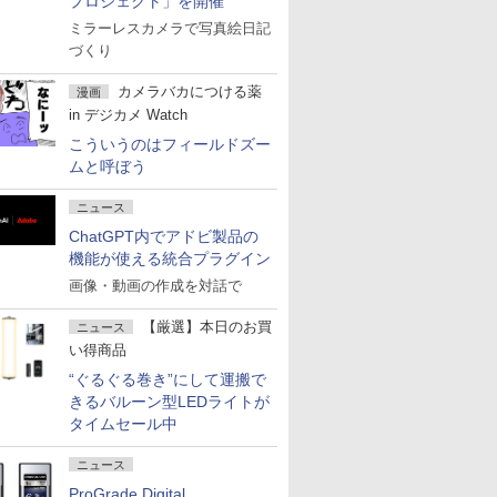
プロジェクト」を開催
ミラーレスカメラで写真絵日記
づくり
カメラバカにつける薬
漫画
in デジカメ Watch
こういうのはフィールドズー
ムと呼ぼう
ニュース
ChatGPT内でアドビ製品の
機能が使える統合プラグイン
画像・動画の作成を対話で
【厳選】本日のお買
ニュース
い得商品
“ぐるぐる巻き”にして運搬で
きるバルーン型LEDライトが
タイムセール中
ニュース
ProGrade Digital、