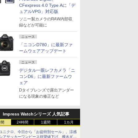
CFexpress 4.0 Type Aに「デ
ュアルVPG」対応版
ソニー製カメラのRAW内部収
録などが可能に
ニュース
「ニコンD780」に最新ファ
ームウェアアップデート
ニュース
デジタル一眼レフカメラ「ニ
コンD6」に最新ファームウ
ェア
Dタイプレンズで露出アンダー
になる現象の修正など
Impress Watchシリーズ 人気記事
時間
24時間
1週間
1カ月
ユニクロ、今日から「お盆特別セール」。涼感
シアサッカーワンピース待望値下げ、撥水ギア