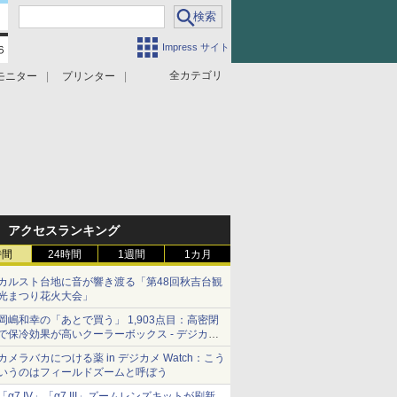
Impress サイト
全カテゴリ
モニター
プリンター
アクセスランキング
時間
24時間
1週間
1カ月
カルスト台地に音が響き渡る「第48回秋吉台観
光まつり花火大会」
岡嶋和幸の「あとで買う」 1,903点目：高密閉
で保冷効果が高いクーラーボックス - デジカメ
Watch
カメラバカにつける薬 in デジカメ Watch：こう
いうのはフィールドズームと呼ぼう
「α7 IV」「α7 III」ズームレンズキットが刷新