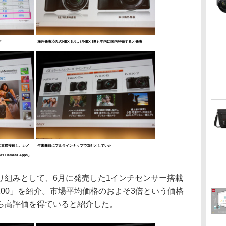
グ
海外発表済みのNEX-6およびNEX-5Rも年内に国内発売すると発表
に直接接続し、カメ
年末商戦にフルラインナップで臨むとしていた
Camera Apps」
組みとして、6月に発売した1インチセンサー搭載
X100」を紹介。市場平均価格のおよそ3倍という価格
ら高評価を得ていると紹介した。