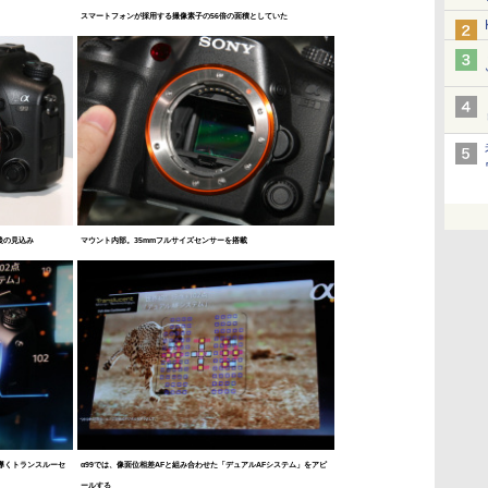
スマートフォンが採用する撮像素子の56倍の面積としていた
前後の見込み
マウント内部。35mmフルサイズセンサーを搭載
導くトランスルーセ
α99では、像面位相差AFと組み合わせた「デュアルAFシステム」をアピ
ールする