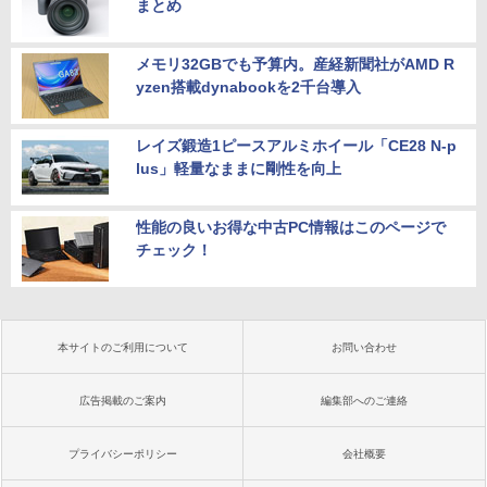
まとめ
メモリ32GBでも予算内。産経新聞社がAMD R
yzen搭載dynabookを2千台導入
レイズ鍛造1ピースアルミホイール「CE28 N-p
lus」軽量なままに剛性を向上
性能の良いお得な中古PC情報はこのページで
チェック！
本サイトのご利用について
お問い合わせ
広告掲載のご案内
編集部へのご連絡
プライバシーポリシー
会社概要