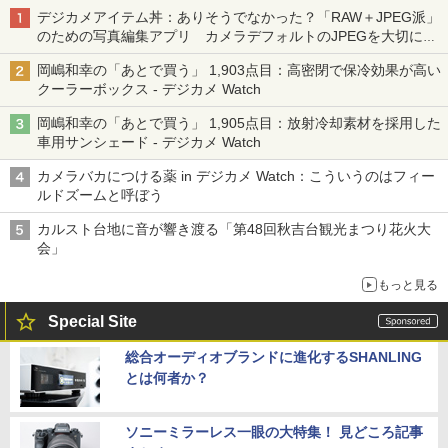
デジカメアイテム丼：ありそうでなかった？「RAW＋JPEG派」
のための写真編集アプリ カメラデフォルトのJPEGを大切にす
る「Filmator」
岡嶋和幸の「あとで買う」 1,903点目：高密閉で保冷効果が高い
クーラーボックス - デジカメ Watch
岡嶋和幸の「あとで買う」 1,905点目：放射冷却素材を採用した
車用サンシェード - デジカメ Watch
カメラバカにつける薬 in デジカメ Watch：こういうのはフィー
ルドズームと呼ぼう
カルスト台地に音が響き渡る「第48回秋吉台観光まつり花火大
会」
もっと見る
Special Site
総合オーディオブランドに進化するSHANLING
とは何者か？
ソニーミラーレス一眼の大特集！ 見どころ記事