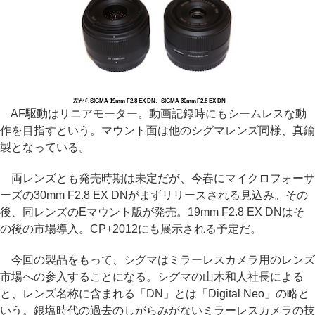
左からSIGMA 19mm F2.8 EX DN、SIGMA 30mm F2.8 EX DN
AF駆動はリニアモーター。動画記録時にもシームレスな動
作を目指すという。マウント面は他のシグマレンズ同様、真鍮
製となっている。
両レンズとも発売時期は未定だが、今春にマイクロフォーサ
ーズの30mm F2.8 EX DNがまずリリースされる見込み。その
後、同レンズのEマウント版が発売。19mm F2.8 EX DNはそ
の後の市場導入。CP+2012にも展示される予定だ。
今回の製品をもって、シグマはミラーレスカメラ用のレンズ
市場への参入することになる。シグマの山木和人社長による
と、レンズ名称に含まれる「DN」とは「Digital Neo」の略と
いう。銀塩時代の過去のしがらみがないミラーレスカメラの技