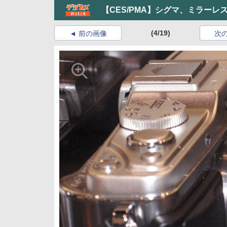
【CES/PMA】シグマ、ミラーレス用レ
(4/19)
前の画像
次