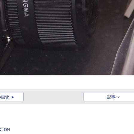
の画像
記事へ
 DN