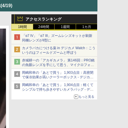
示
(4/19)
アクセスランキング
1時間
24時間
1週間
1カ月
「α7 IV」「α7 III」ズームレンズキットが刷新
同梱レンズがII型に
カメラバカにつける薬 in デジカメ Watch：こう
いうのはフィールドズームと呼ぼう
赤城耕一の「アカギカメラ」 第146回：PRO銘
の魚眼レンズを手にして思う、マイクロフォー
サーズへの期待と可能性
岡嶋和幸の「あとで買う」 1,903点目：高密閉
で保冷効果が高いクーラーボックス - デジカメ
Watch
岡嶋和幸の「あとで買う」 1,904点目：軽くて
シンプルで持ち歩きやすいカメラバッグ - デジ
カメ Watch
もっと見る