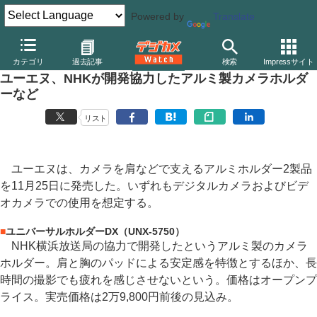
Powered by
Translate
デジカメ Watch
その他
カテゴリ
過去記事
検索
Impressサイト
ユーエヌ、NHKが開発協力したアルミ製カメラホルダ
ーなど
リスト
ユーエヌは、カメラを肩などで支えるアルミホルダー2製品
を11月25日に発売した。いずれもデジタルカメラおよびビデ
オカメラでの使用を想定する。
■
ユニバーサルホルダーDX（UNX-5750）
NHK横浜放送局の協力で開発したというアルミ製のカメラ
ホルダー。肩と胸のパッドによる安定感を特徴とするほか、長
時間の撮影でも疲れを感じさせないという。価格はオープンプ
ライス。実売価格は2万9,800円前後の見込み。