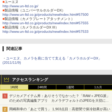
■
ユーエヌ
http://www.un-ltd.co.jp/
■
製品情報（ユニバーサルホルダーDX）
http://www.un-ltd.co.jp/products/new/index.html#57500
■
製品情報（カメラプレートアタッチメント）
http://www.un-ltd.co.jp/products/new/index.html#57555
■
製品情報（カメラホルダーDX III）
http://www.un-ltd.co.jp/products/new/index.html#57533
関連記事
・
ユーエヌ、カメラを肩に当てて支える「カメラホルダーDX」
(2011/11/9)
アクセスランキング
1時間
24時間
1週間
1カ月
デジカメアイテム丼：ありそうでなかった？「RAW＋JPEG派」
のための写真編集アプリ カメラデフォルトのJPEGを大切にす
る「Filmator」
岡嶋和幸の「あとで買う」 1,903点目：高密閉で保冷効果が高い