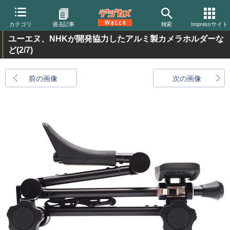
カテゴリ
過去記事
検索
Impressサイト
ユーエヌ、NHKが開発協力したアルミ製カメラホルダーな
ど
(2/7)
前の画像
次の画像