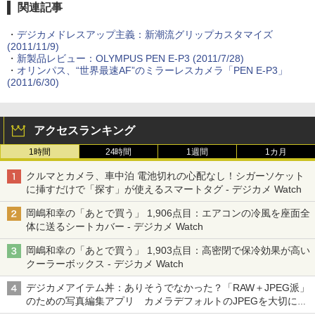
関連記事
・
デジカメドレスアップ主義：新潮流グリップカスタマイズ
(2011/11/9)
・
新製品レビュー：OLYMPUS PEN E-P3 (2011/7/28)
・
オリンパス、“世界最速AF”のミラーレスカメラ「PEN E-P3」
(2011/6/30)
アクセスランキング
1時間
24時間
1週間
1カ月
クルマとカメラ、車中泊 電池切れの心配なし！シガーソケット
に挿すだけで「探す」が使えるスマートタグ - デジカメ Watch
岡嶋和幸の「あとで買う」 1,906点目：エアコンの冷風を座面全
体に送るシートカバー - デジカメ Watch
岡嶋和幸の「あとで買う」 1,903点目：高密閉で保冷効果が高い
クーラーボックス - デジカメ Watch
デジカメアイテム丼：ありそうでなかった？「RAW＋JPEG派」
のための写真編集アプリ カメラデフォルトのJPEGを大切にす
る「Filmator」