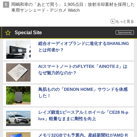
岡嶋和幸の「あとで買う」 1,905点目：放射冷却素材を採用した
車用サンシェード - デジカメ Watch
もっと見る
Special Site
総合オーディオブランドに進化するSHANLING
とは何者か？
AIスマートノートのiFLYTEK「AINOTE 2」は
なぜ魅力的なのか？
鳥肌ものの「DENON HOME」サウンドを体感
した！
レイズ鍛造1ピースアルミホイール「CE28 N-p
lus」軽量なままに剛性を向上
メモリ32GBでも予算内。産経新聞社がAMD R