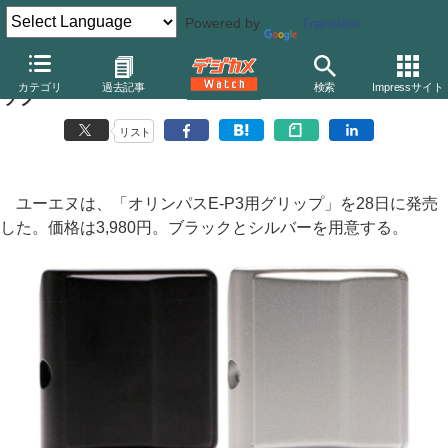
Powered by
Translate
ユーエヌ、オリンパス「E-P3」用アルミ削り出しグリ
カテゴリ
過去記事
検索
Impressサイト
ップ
リスト
ユーエヌは、「オリンパスE-P3用グリップ」を28日に発売
した。価格は3,980円。ブラックとシルバーを用意する。