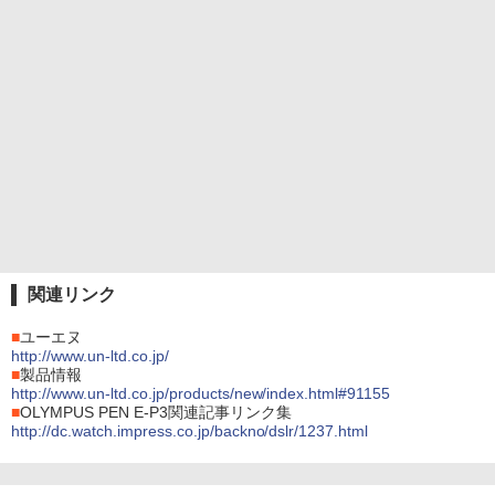
関連リンク
■
ユーエヌ
http://www.un-ltd.co.jp/
■
製品情報
http://www.un-ltd.co.jp/products/new/index.html#91155
■
OLYMPUS PEN E-P3関連記事リンク集
http://dc.watch.impress.co.jp/backno/dslr/1237.html