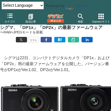
Powered by
Translate
デジカメ Watch
カメラ
レンズ一体型（コンパクト）カメラ
シ
カテゴリ
過去記事
検索
Impressサイト
シグマ、「DP1x」「DP2x」の最新ファームウェア
〜RAW+JPEGモードを搭載
リスト
シグマは22日、コンパクトデジタルカメラ「DP1x」および
「DP2x」用の最新ファームウェアを公開した。バージョン番
号がDP1xがVer.1.02、DP2xがVer.1.01。