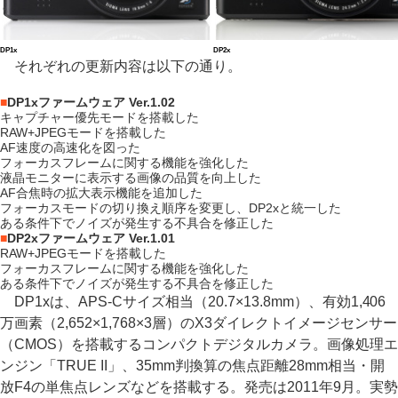
DP1x
DP2x
それぞれの更新内容は以下の通り。
■
DP1xファームウェア Ver.1.02
キャプチャー優先モードを搭載した
RAW+JPEGモードを搭載した
AF速度の高速化を図った
フォーカスフレームに関する機能を強化した
液晶モニターに表示する画像の品質を向上した
AF合焦時の拡大表示機能を追加した
フォーカスモードの切り換え順序を変更し、DP2xと統一した
ある条件下でノイズが発生する不具合を修正した
■
DP2xファームウェア Ver.1.01
RAW+JPEGモードを搭載した
フォーカスフレームに関する機能を強化した
ある条件下でノイズが発生する不具合を修正した
DP1xは、APS-Cサイズ相当（20.7×13.8mm）、有効1,406
万画素（2,652×1,768×3層）のX3ダイレクトイメージセンサー
（CMOS）を搭載するコンパクトデジタルカメラ。画像処理エ
ンジン「TRUE II」、35mm判換算の焦点距離28mm相当・開
放F4の単焦点レンズなどを搭載する。発売は2011年9月。実勢