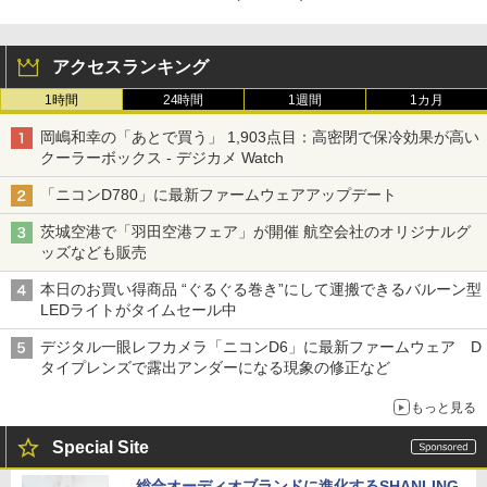
アクセスランキング
1時間
24時間
1週間
1カ月
岡嶋和幸の「あとで買う」 1,903点目：高密閉で保冷効果が高い
クーラーボックス - デジカメ Watch
「ニコンD780」に最新ファームウェアアップデート
茨城空港で「羽田空港フェア」が開催 航空会社のオリジナルグ
ッズなども販売
本日のお買い得商品 “ぐるぐる巻き”にして運搬できるバルーン型
LEDライトがタイムセール中
デジタル一眼レフカメラ「ニコンD6」に最新ファームウェア D
タイプレンズで露出アンダーになる現象の修正など
もっと見る
Special Site
総合オーディオブランドに進化するSHANLING