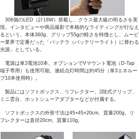
306個のLED（計18W）搭載し、クラス最大級の明るさを実
現。インタビューや商品撮影で本格的なライティングが行なえ
るという。本体360g、グリップ55gの軽さを特徴とし、ムービ
ー業界で定番だった「バッテラ（バッテリーライト）に替わる
光源」としている。
電源は単3電池10本。オプションでVマウント電池（D-Tap
端子専用）も使用可能。連続点灯時間は約45分（単3エネルー
プ10本使用時）。
製品にはソフトボックス、リフレクター、2段式グリップ、
ミニ雲台、ホットシューアダプターなどが付属する。
ソフトボックスの外形寸法は45×45×20cm、質量200g。リ
フレクターは直径20cm、質量110g。