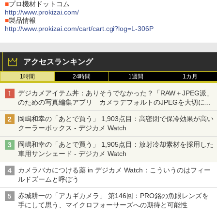
■
プロ機材ドットコム
http://www.prokizai.com/
■
製品情報
http://www.prokizai.com/cart/cart.cgi?log=L-306P
アクセスランキング
1時間
24時間
1週間
1カ月
デジカメアイテム丼：ありそうでなかった？「RAW＋JPEG派」
のための写真編集アプリ カメラデフォルトのJPEGを大切にす
る「Filmator」
岡嶋和幸の「あとで買う」 1,903点目：高密閉で保冷効果が高い
クーラーボックス - デジカメ Watch
岡嶋和幸の「あとで買う」 1,905点目：放射冷却素材を採用した
車用サンシェード - デジカメ Watch
カメラバカにつける薬 in デジカメ Watch：こういうのはフィー
ルドズームと呼ぼう
赤城耕一の「アカギカメラ」 第146回：PRO銘の魚眼レンズを
手にして思う、マイクロフォーサーズへの期待と可能性