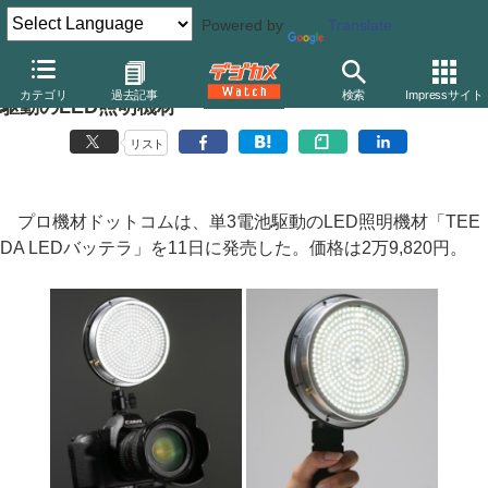
Powered by
Translate
プロ機材ドットコム、クラス最大級の明るさで単3電池
カテゴリ
過去記事
検索
Impressサイト
駆動のLED照明機材
リスト
プロ機材ドットコムは、単3電池駆動のLED照明機材「TEE
DA LEDバッテラ」を11日に発売した。価格は2万9,820円。