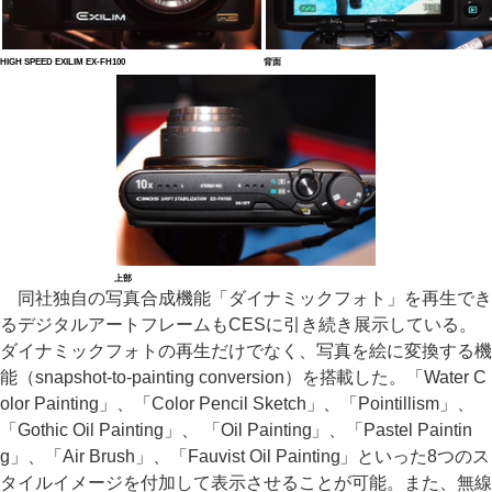
HIGH SPEED EXILIM EX-FH100
背面
上部
同社独自の写真合成機能「ダイナミックフォト」を再生でき
るデジタルアートフレームもCESに引き続き展示している。
ダイナミックフォトの再生だけでなく、写真を絵に変換する機
能（snapshot-to-painting conversion）を搭載した。「Water C
olor Painting」、「Color Pencil Sketch」、「Pointillism」、
「Gothic Oil Painting」、 「Oil Painting」、「Pastel Paintin
g」、「Air Brush」、「Fauvist Oil Painting」といった8つのス
タイルイメージを付加して表示させることが可能。また、無線