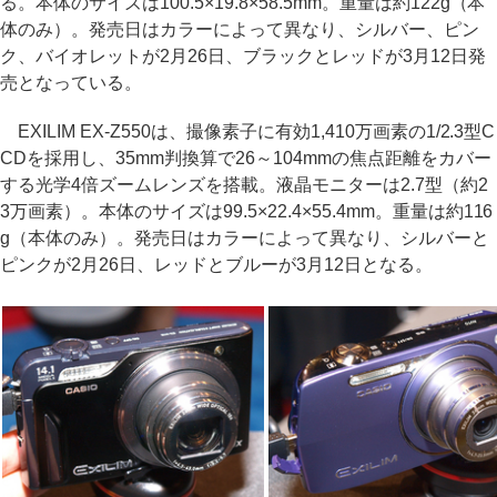
る。本体のサイズは100.5×19.8×58.5mm。重量は約122g（本
体のみ）。発売日はカラーによって異なり、シルバー、ピン
ク、バイオレットが2月26日、ブラックとレッドが3月12日発
売となっている。
EXILIM EX-Z550は、撮像素子に有効1,410万画素の1/2.3型C
CDを採用し、35mm判換算で26～104mmの焦点距離をカバー
する光学4倍ズームレンズを搭載。液晶モニターは2.7型（約2
3万画素）。本体のサイズは99.5×22.4×55.4mm。重量は約116
g（本体のみ）。発売日はカラーによって異なり、シルバーと
ピンクが2月26日、レッドとブルーが3月12日となる。