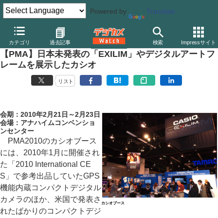
Powered by
Translate
デジカメ Watch
カメラ
レンズ一体型（コンパクト）カメラ
カ
カテゴリ
過去記事
検索
Impressサイト
【PMA】日本未発表の「EXILIM」やデジタルアートフ
レームを展示したカシオ
リスト
会期：2010年2月21日～2月23日
会場：アナハイムコンベンショ
ンセンター
PMA2010のカシオブース
には、2010年1月に開催され
た「2010 International CE
S」で参考出品していたGPS
機能内蔵コンパクトデジタル
カメラのほか、米国で発表さ
カシオブース
れたばかりのコンパクトデジ