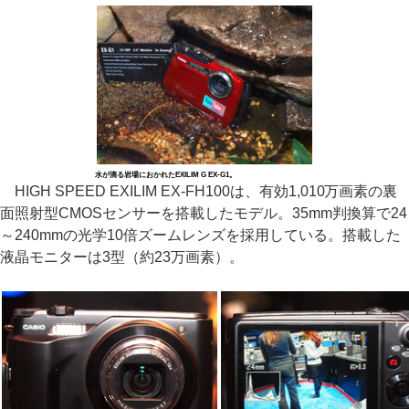
水が滴る岩場におかれたEXILIM G EX-G1。
HIGH SPEED EXILIM EX-FH100は、有効1,010万画素の裏
面照射型CMOSセンサーを搭載したモデル。35mm判換算で24
～240mmの光学10倍ズームレンズを採用している。搭載した
液晶モニターは3型（約23万画素）。