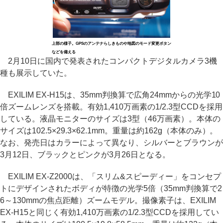
上部の様子。GPSのアンテナらしきものや地図のモード変更ボタン
などを備える
2月10日に国内で発表されたコンパクトデジタルカメラ3機
種も展示していた。
EXILIM EX-H15は、35mm判換算で広角24mmからの光学10
倍ズームレンズを搭載。有効1,410万画素の1/2.3型CCDを採用
している。液晶モニターのサイズは3型（46万画素）。本体の
サイズは102.5×29.3×62.1mm。重量は約162g（本体のみ）。
なお、発売日はカラーによって異なり、シルバーとブラウンが
3月12日、ブラックとピンクが3月26日となる。
EXILIM EX-Z2000は、「スリム&スピーディー」をコンセプ
トにデザインされたボディが特徴の光学5倍（35mm判換算で2
6～130mmの焦点距離）ズームモデル。撮像素子は、EXILIM
EX-H15と同じく有効1,410万画素の1/2.3型CCDを採用してい