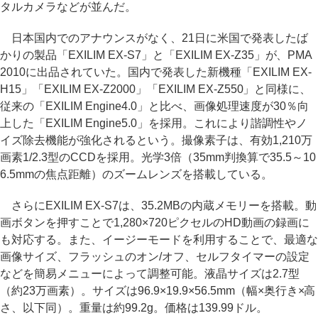
タルカメラなどが並んだ。
日本国内でのアナウンスがなく、21日に米国で発表したば
かりの製品「EXILIM EX-S7」と「EXILIM EX-Z35」が、PMA
2010に出品されていた。国内で発表した新機種「EXILIM EX-
H15」「EXILIM EX-Z2000」「EXILIM EX-Z550」と同様に、
従来の「EXILIM Engine4.0」と比べ、画像処理速度が30％向
上した「EXILIM Engine5.0」を採用。これにより諧調性やノ
イズ除去機能が強化されるという。撮像素子は、有効1,210万
画素1/2.3型のCCDを採用。光学3倍（35mm判換算で35.5～10
6.5mmの焦点距離）のズームレンズを搭載している。
さらにEXILIM EX-S7は、35.2MBの内蔵メモリーを搭載。動
画ボタンを押すことで1,280×720ピクセルのHD動画の録画に
も対応する。また、イージーモードを利用することで、最適な
画像サイズ、フラッシュのオン/オフ、セルフタイマーの設定
などを簡易メニューによって調整可能。液晶サイズは2.7型
（約23万画素）。サイズは96.9×19.9×56.5mm（幅×奥行き×高
さ、以下同）。重量は約99.2g。価格は139.99ドル。