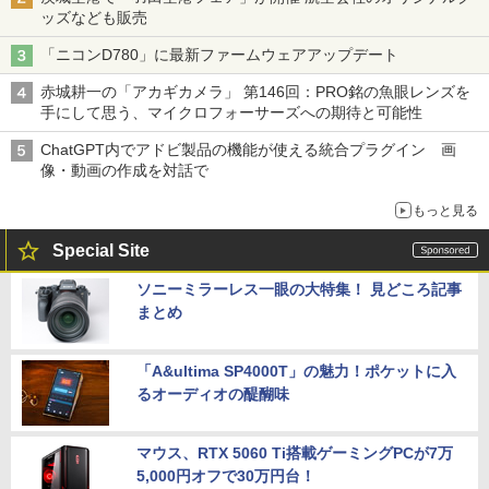
ッズなども販売
「ニコンD780」に最新ファームウェアアップデート
赤城耕一の「アカギカメラ」 第146回：PRO銘の魚眼レンズを
手にして思う、マイクロフォーサーズへの期待と可能性
ChatGPT内でアドビ製品の機能が使える統合プラグイン 画
像・動画の作成を対話で
もっと見る
Special Site
ソニーミラーレス一眼の大特集！ 見どころ記事
まとめ
「A&ultima SP4000T」の魅力！ポケットに入
るオーディオの醍醐味
マウス、RTX 5060 Ti搭載ゲーミングPCが7万
5,000円オフで30万円台！