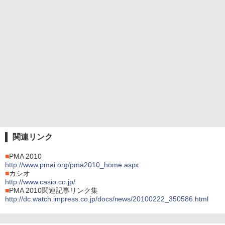
関連リンク
■
PMA 2010
http://www.pmai.org/pma2010_home.aspx
■
カシオ
http://www.casio.co.jp/
■
PMA 2010関連記事リンク集
http://dc.watch.impress.co.jp/docs/news/20100222_350586.html