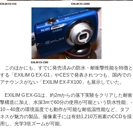
EXILIM EX-H15
EXILIM EX-Z2000
EXILIM EX-Z550
このほかにも、すでに発売済みの防水・耐衝撃性能を特徴と
する「EXILIM G EX-G1」やCESで発表されつつも、国内での
アナウンスがない「EXILIM EX-FX100」も展示していた。
EXILIM G EX-G1は、約2mからの落下実験をクリアした耐衝
撃構造に加え、水深3mで60分の使用が可能という防水性能、-
10～40度の環境温度でも動作が可能な耐低温性能など、タフ
ネスが魅力の製品。撮像素子には有効1,210万画素のCCDを採
用し、光学3倍ズームが可能。