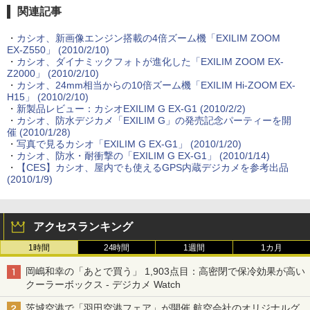
関連記事
・
カシオ、新画像エンジン搭載の4倍ズーム機「EXILIM ZOOM
EX-Z550」 (2010/2/10)
・
カシオ、ダイナミックフォトが進化した「EXILIM ZOOM EX-
Z2000」 (2010/2/10)
・
カシオ、24mm相当からの10倍ズーム機「EXILIM Hi-ZOOM EX-
H15」 (2010/2/10)
・
新製品レビュー：カシオEXILIM G EX-G1 (2010/2/2)
・
カシオ、防水デジカメ「EXILIM G」の発売記念パーティーを開
催 (2010/1/28)
・
写真で見るカシオ「EXILIM G EX-G1」 (2010/1/20)
・
カシオ、防水・耐衝撃の「EXILIM G EX-G1」 (2010/1/14)
・
【CES】カシオ、屋内でも使えるGPS内蔵デジカメを参考出品
(2010/1/9)
アクセスランキング
1時間
24時間
1週間
1カ月
岡嶋和幸の「あとで買う」 1,903点目：高密閉で保冷効果が高い
クーラーボックス - デジカメ Watch
茨城空港で「羽田空港フェア」が開催 航空会社のオリジナルグ