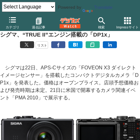
Powered by
Translate
デジカメ Watch
カメラ
レンズ一体型（コンパクト）カメラ
シ
カテゴリ
過去記事
検索
Impressサイト
シグマ、“TRUE II”エンジン搭載の「DP1x」
リスト
シグマは22日、APS-Cサイズの「FOVEON X3 ダイレクト
イメージセンサー」を搭載したコンパクトデジタルカメラ「D
P1x」を発表した。価格はオープンプライス。店頭予想価格お
よび発売時期は未定。21日に米国で開幕するカメラ関連イベ
ント「PMA 2010」で展示する。