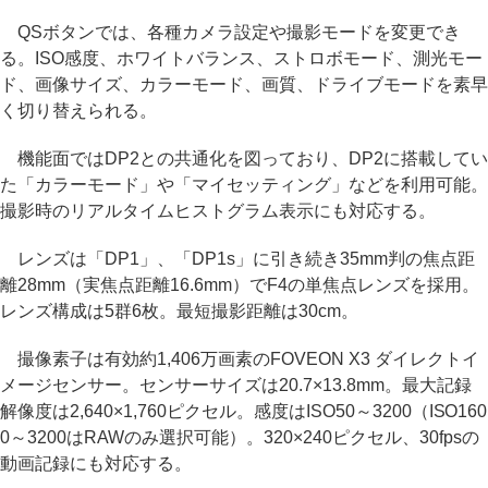
QSボタンでは、各種カメラ設定や撮影モードを変更でき
る。ISO感度、ホワイトバランス、ストロボモード、測光モー
ド、画像サイズ、カラーモード、画質、ドライブモードを素早
く切り替えられる。
機能面ではDP2との共通化を図っており、DP2に搭載してい
た「カラーモード」や「マイセッティング」などを利用可能。
撮影時のリアルタイムヒストグラム表示にも対応する。
レンズは「DP1」、「DP1s」に引き続き35mm判の焦点距
離28mm（実焦点距離16.6mm）でF4の単焦点レンズを採用。
レンズ構成は5群6枚。最短撮影距離は30cm。
撮像素子は有効約1,406万画素のFOVEON X3 ダイレクトイ
メージセンサー。センサーサイズは20.7×13.8mm。最大記録
解像度は2,640×1,760ピクセル。感度はISO50～3200（ISO160
0～3200はRAWのみ選択可能）。320×240ピクセル、30fpsの
動画記録にも対応する。