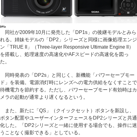
DP1x
同社が2009年10月に発売した「DP1s」の後継モデルとみら
れる。姉妹モデルの「DP2」シリーズと同様に画像処理エンジ
ン「TRUE II」（Three-layer Responsive Ultimate Engine II）
を搭載し、処理速度の高速化やAFスピードの高速化を図っ
た。
同時発表の「DP2s」と同じく、新機能「パワーセーブモー
ド」を装備。電源消灯時にレンズへの電力供給をなくすことで
待機電力を節約する。ただし、パワーセーブモード有効時はカ
メラの起動が通常より遅くなるという。
また、新たに「QS」（クイックセット）ボタンを新設し、
ボタン配置やユーザーインターフェースをDP2シリーズと共通
化した。「DP2シリーズと一緒に使用する場合でも、操作に迷
うことなく撮影できる」としている。