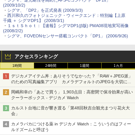
・
シグマ、逆光耐性を高めたAPS-Cコンパクト「DP1s」
(2009/10/2)
・
シグマ、「DP2」を正式発表 (2009/3/3)
・
西川和久のフォトジェニック・ウィークエンド：特別編【上原
千織 ＋ シグマDP1】 (2008/3/1)
・
１ｓｔＳｈｏｔ：【速報】シグマDP1(β版) PMA08現地実写画像
(2008/2/2)
・
シグマ、FOVEONセンサー搭載コンパクト「DP1」 (2006/9/26)
アクセスランキング
1時間
24時間
1週間
1カ月
デジカメアイテム丼：ありそうでなかった？「RAW＋JPEG派」
のための写真編集アプリ カメラデフォルトのJPEGを大切にす
る「Filmator」
岡嶋和幸の「あとで買う」 1,903点目：高密閉で保冷効果が高い
クーラーボックス - デジカメ Watch
カルスト台地に音が響き渡る「第48回秋吉台観光まつり花火大
会」
カメラバカにつける薬 in デジカメ Watch：こういうのはフィー
ルドズームと呼ぼう