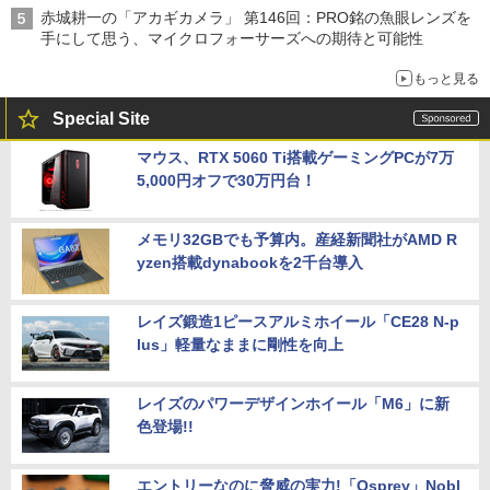
赤城耕一の「アカギカメラ」 第146回：PRO銘の魚眼レンズを
手にして思う、マイクロフォーサーズへの期待と可能性
もっと見る
Special Site
マウス、RTX 5060 Ti搭載ゲーミングPCが7万
5,000円オフで30万円台！
メモリ32GBでも予算内。産経新聞社がAMD R
yzen搭載dynabookを2千台導入
レイズ鍛造1ピースアルミホイール「CE28 N-p
lus」軽量なままに剛性を向上
レイズのパワーデザインホイール「M6」に新
色登場!!
エントリーなのに脅威の実力!「Osprey」Nobl