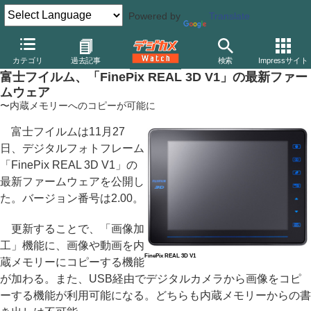
Powered by
Translate
デジカメ Watch
その他
カテゴリ
過去記事
検索
Impressサイト
富士フイルム、「FinePix REAL 3D V1」の最新ファー
ムウェア
〜内蔵メモリーへのコピーが可能に
富士フイルムは11月27
日、デジタルフォトフレーム
「FinePix REAL 3D V1」の
最新ファームウェアを公開し
た。バージョン番号は2.00。
更新することで、「画像加
工」機能に、画像や動画を内
FinePix REAL 3D V1
蔵メモリーにコピーする機能
が加わる。また、USB経由でデジタルカメラから画像をコピ
ーする機能が利用可能になる。どちらも内蔵メモリーからの書