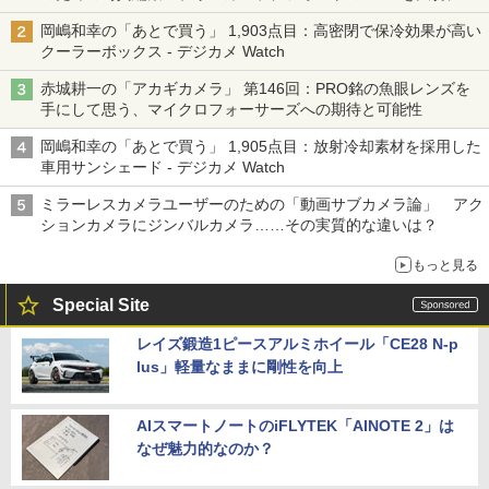
る「Filmator」
岡嶋和幸の「あとで買う」 1,903点目：高密閉で保冷効果が高い
クーラーボックス - デジカメ Watch
赤城耕一の「アカギカメラ」 第146回：PRO銘の魚眼レンズを
手にして思う、マイクロフォーサーズへの期待と可能性
岡嶋和幸の「あとで買う」 1,905点目：放射冷却素材を採用した
車用サンシェード - デジカメ Watch
ミラーレスカメラユーザーのための「動画サブカメラ論」 アク
ションカメラにジンバルカメラ……その実質的な違いは？
もっと見る
Special Site
レイズ鍛造1ピースアルミホイール「CE28 N-p
lus」軽量なままに剛性を向上
AIスマートノートのiFLYTEK「AINOTE 2」は
なぜ魅力的なのか？